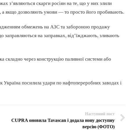
ежах з’являються скарги росіян на те, що у них злили
, а якщо дозволяють умови — то просто його пробивають.
провадженням обмежень на АЗС та забороною продажу
що заправляються на заправках, від’їжджають, зливають
ака складно через конструкцію паливної системи або
, як Україна посилила удари по нафтопереробних заводах і
Наступний пост
CUPRA оновила Tavascan і додала нову доступну
версію (ФОТО)