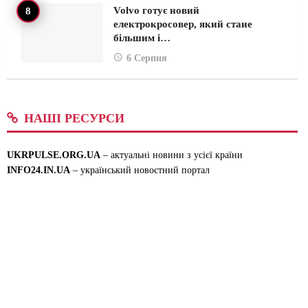
Volvo готує новий
електрокросовер, який стане
більшим і…
6 Серпня
НАШІ РЕСУРСИ
UKRPULSE.ORG.UA
– актуальні новини з усієї країни
INFO24.IN.UA
– український новостний портал