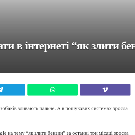
ти в інтернеті “як злити бе
Telegram
WhatsApp
Viber
нзобаків зливають пальне. А в пошукових системах зросла
gle на тему “як злити бензин” за останні три місяці зросла