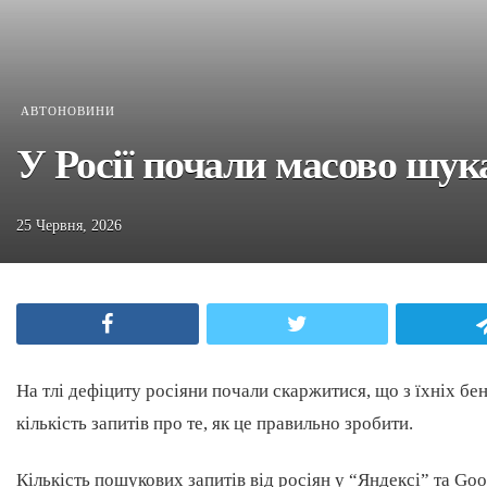
АВТОНОВИНИ
У Росії почали масово шука
25 Червня, 2026
Facebook
Twitter
На тлі дефіциту росіяни почали скаржитися, що з їхніх бе
кількість запитів про те, як це правильно зробити.
Кількість пошукових запитів від росіян у “Яндексі” та Goo