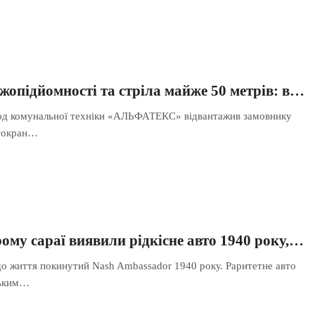
жопідйомності та стріла майже 50 метрів: в…
од комунальної техніки «АЛЬФАТЕКС» відвантажив замовнику
токран…
ому сараї виявили рідкісне авто 1940 року,…
 життя покинутий Nash Ambassador 1940 року. Раритетне авто
ським…