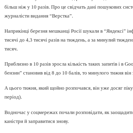
більш ніж у 10 разів. Про це свідчать дані пошукових сист
журналісти видання “Верстка”.
Наприкінці березня мешканці Росії шукали в “Яндексі” інф
тисячі до 4,3 тисячі разів на тиждень, а за минулий тижде
тисяч.
Приблизно в 10 разів зросла кількість таких запитів і в Go
бензин” становив від 8 до 10 балів, то минулого тижня він з
А цього тижня, який щойно розпочався, він уже досяг піку
період).
Водночас у соцмережах почали розповідати, як заощадити 
каністри й заправитися знову.