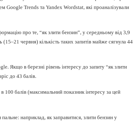
ем Google Trends та Yandex Wordstat, які проаналізували
ормацію про те, “як злити бензин”, у середньому від 3,9
нь (15–21 червня) кількість таких запитів майже сягнула 44
ogle. Якщо в березні рівень інтересу до запиту “як злити
ріс до 43 балів.
 в 100 балів (максимальний показник інтересу за цей
пальне: наприклад, як заправитися, злити бензин у