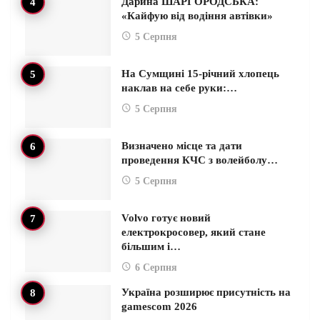
Дарина ШАРГОРОДСЬКА:
«Кайфую від водіння автівки»
5 Серпня
На Сумщині 15-річний хлопець
наклав на себе руки:…
5 Серпня
Визначено місце та дати
проведення КЧС з волейболу…
5 Серпня
Volvo готує новий
електрокросовер, який стане
більшим і…
6 Серпня
Україна розширює присутність на
gamescom 2026