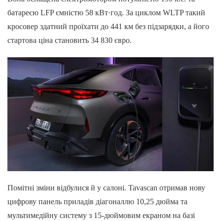
батареєю LFP ємністю 58 кВт·год. За циклом WLTP такий
кросовер здатний проїхати до 441 км без підзарядки, а його
стартова ціна становить 34 830 євро.
Помітні зміни відбулися й у салоні. Tavascan отримав нову
цифрову панель приладів діагоналлю 10,25 дюйма та
мультимедійну систему з 15-дюймовим екраном на базі