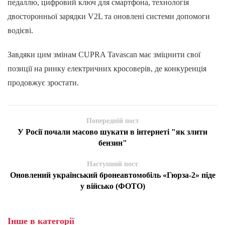
педаллю, цифровий ключ для смартфона, технологія
двосторонньої зарядки V2L та оновлені системи допомоги
водієві.
Завдяки цим змінам CUPRA Tavascan має зміцнити свої
позиції на ринку електричних кросоверів, де конкуренція
продовжує зростати.
Попередній пост
У Росії почали масово шукати в інтернеті "як злити
бензин"
Наступний пост
Оновлений український бронеавтомобіль «Гюрза-2» піде
у військо (ФОТО)
Інше в категорії