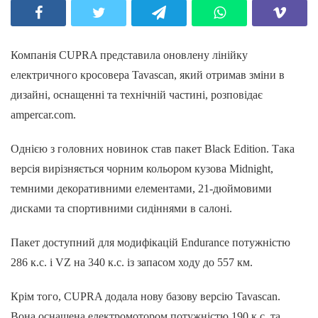
Компанія CUPRA представила оновлену лінійку
електричного кросовера Tavascan, який отримав зміни в
дизайні, оснащенні та технічній частині, розповідає
ampercar.com.
Однією з головних новинок став пакет Black Edition. Така
версія вирізняється чорним кольором кузова Midnight,
темними декоративними елементами, 21-дюймовими
дисками та спортивними сидіннями в салоні.
Пакет доступний для модифікацій Endurance потужністю
286 к.с. і VZ на 340 к.с. із запасом ходу до 557 км.
Крім того, CUPRA додала нову базову версію Tavascan.
Вона оснащена електромотором потужністю 190 к.с. та