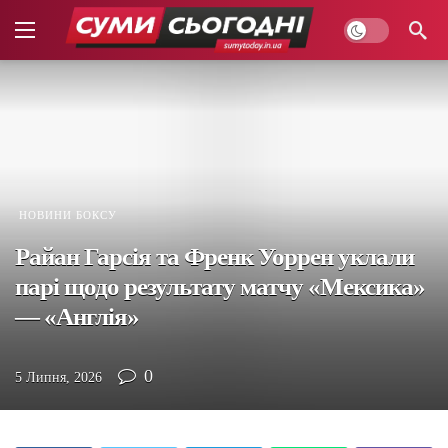
НОВИНИ БОКСУ
Райан Гарсія та Френк Уоррен уклали
парі щодо результату матчу «Мексика»
— «Англія»
0
5 Липня, 2026