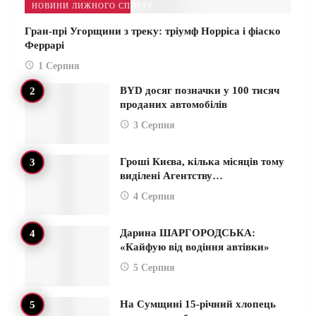
НОВИНИ ЛИЖНОГО СПОРТУ
Гран-прі Угорщини з треку: тріумф Норріса і фіаско
Феррарі
1 Серпня
BYD досяг позначки у 100 тисяч
проданих автомобілів
3 Серпня
Гроші Києва, кілька місяців тому
виділені Агентству…
4 Серпня
Дарина ШАРГОРОДСЬКА:
«Кайфую від водіння автівки»
5 Серпня
На Сумщині 15-річний хлопець