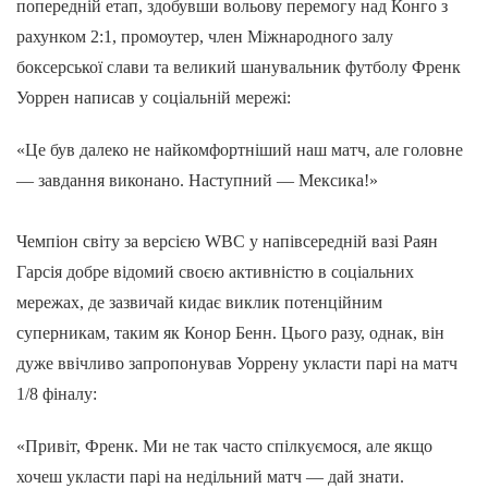
попередній етап, здобувши вольову перемогу над Конго з
рахунком 2:1, промоутер, член Міжнародного залу
боксерської слави та великий шанувальник футболу Френк
Уоррен написав у соціальній мережі:
«Це був далеко не найкомфортніший наш матч, але головне
— завдання виконано. Наступний — Мексика!»
Чемпіон світу за версією WBC у напівсередній вазі Раян
Гарсія добре відомий своєю активністю в соціальних
мережах, де зазвичай кидає виклик потенційним
суперникам, таким як Конор Бенн. Цього разу, однак, він
дуже ввічливо запропонував Уоррену укласти парі на матч
1/8 фіналу:
«Привіт, Френк. Ми не так часто спілкуємося, але якщо
хочеш укласти парі на недільний матч — дай знати.