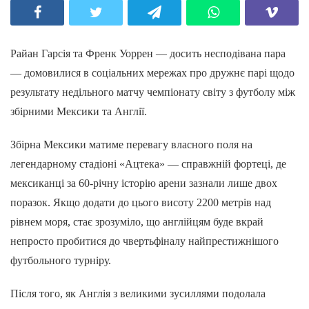
Райан Гарсія та Френк Уоррен — досить несподівана пара
— домовилися в соціальних мережах про дружнє парі щодо
результату недільного матчу чемпіонату світу з футболу між
збірними Мексики та Англії.
Збірна Мексики матиме перевагу власного поля на
легендарному стадіоні «Ацтека» — справжній фортеці, де
мексиканці за 60-річну історію арени зазнали лише двох
поразок. Якщо додати до цього висоту 2200 метрів над
рівнем моря, стає зрозуміло, що англійцям буде вкрай
непросто пробитися до чвертьфіналу найпрестижнішого
футбольного турніру.
Після того, як Англія з великими зусиллями подолала