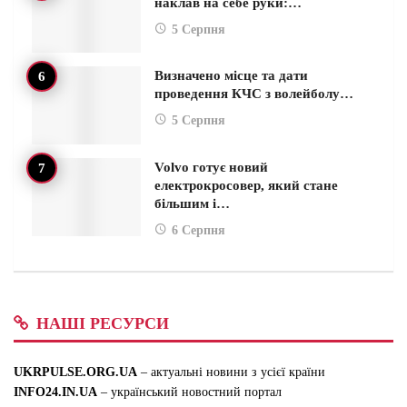
наклав на себе руки:…
5 Серпня
Визначено місце та дати
проведення КЧС з волейболу…
5 Серпня
Volvo готує новий
електрокросовер, який стане
більшим і…
6 Серпня
НАШІ РЕСУРСИ
UKRPULSE.ORG.UA
– актуальні новини з усієї країни
INFO24.IN.UA
– український новостний портал