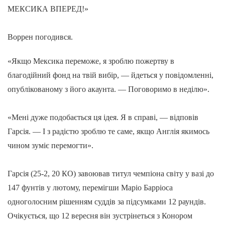
МЕКСИКА ВПЕРЕД!»
Воррен погодився.
«Якщо Мексика переможе, я зроблю пожертву в
благодійний фонд на твій вибір, — йдеться у повідомленні,
опублікованому з його акаунта. — Поговоримо в неділю».
«Мені дуже подобається ця ідея. Я в справі, — відповів
Гарсія. — І з радістю зроблю те саме, якщо Англія якимось
чином зуміє перемогти».
Гарсія (25-2, 20 КО) завоював титул чемпіона світу у вазі до
147 фунтів у лютому, перемігши Маріо Барріоса
одноголосним рішенням суддів за підсумками 12 раундів.
Очікується, що 12 вересня він зустрінеться з Конором