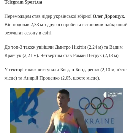
Telegram Sport.ua
Переможцем став лідер української збірної
Олег Дорощук.
Він подолав 2,33 м з другої спроби та встановив найкращий
результат сезону в світі.
До топ-3 також увійшли Дмитро Нікітін (2,24 м) та Вадим
Кравчук (2,21 м). Четвертим став Роман Петрук (2,18 м).
У секторі також виступали Богдан Бондаренко (2,10 м, п'яте
місце) та Андрій Проценко (2,05, шосте місце).