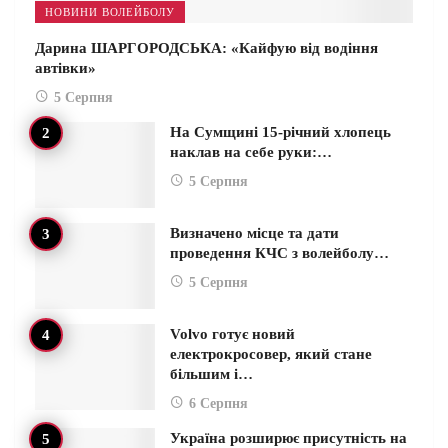
НОВИНИ ВОЛЕЙБОЛУ
Дарина ШАРГОРОДСЬКА: «Кайфую від водіння
автівки»
5 Серпня
На Сумщині 15-річний хлопець
наклав на себе руки:…
5 Серпня
Визначено місце та дати
проведення КЧС з волейболу…
5 Серпня
Volvo готує новий
електрокросовер, який стане
більшим і…
6 Серпня
Україна розширює присутність на