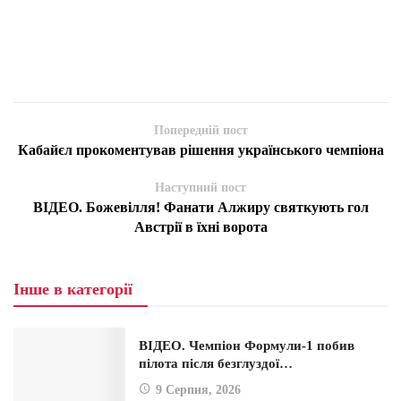
Попередній пост
Кабайєл прокоментував рішення українського чемпіона
Наступний пост
ВІДЕО. Божевілля! Фанати Алжиру святкують гол
Австрії в їхні ворота
Інше в категорії
ВІДЕО. Чемпіон Формули-1 побив
пілота після безглуздої…
9 Серпня, 2026