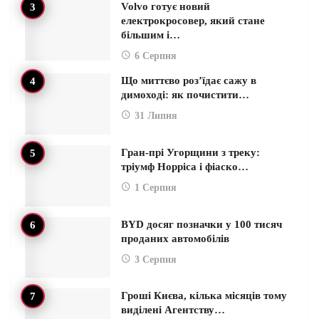
Volvo готує новий
електрокросовер, який стане
більшим і…
6 Серпня
Що миттєво роз’їдає сажу в
димоході: як почистити…
31 Липня
Гран-прі Угорщини з треку:
тріумф Норріса і фіаско…
1 Серпня
BYD досяг позначки у 100 тисяч
проданих автомобілів
3 Серпня
Гроші Києва, кілька місяців тому
виділені Агентству…