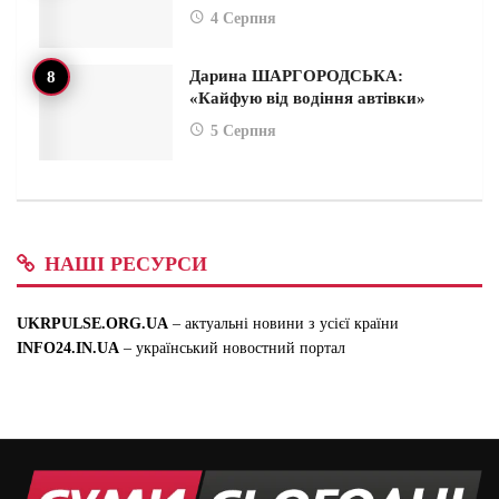
4 Серпня
Дарина ШАРГОРОДСЬКА:
«Кайфую від водіння автівки»
5 Серпня
НАШІ РЕСУРСИ
UKRPULSE.ORG.UA
– актуальні новини з усієї країни
INFO24.IN.UA
– український новостний портал