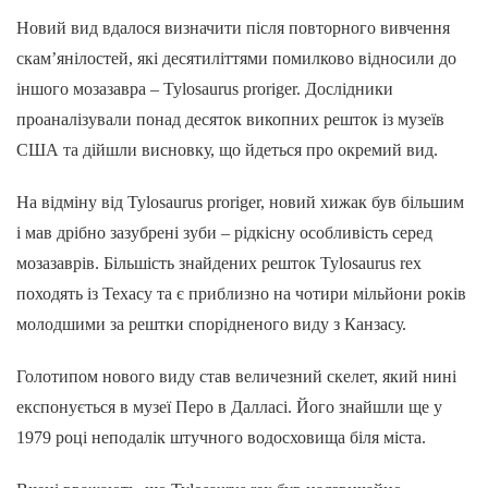
Новий вид вдалося визначити після повторного вивчення
скам’янілостей, які десятиліттями помилково відносили до
іншого мозазавра – Tylosaurus proriger. Дослідники
проаналізували понад десяток викопних решток із музеїв
США та дійшли висновку, що йдеться про окремий вид.
На відміну від Tylosaurus proriger, новий хижак був більшим
і мав дрібно зазубрені зуби – рідкісну особливість серед
мозазаврів. Більшість знайдених решток Tylosaurus rex
походять із Техасу та є приблизно на чотири мільйони років
молодшими за рештки спорідненого виду з Канзасу.
Голотипом нового виду став величезний скелет, який нині
експонується в музеї Перо в Далласі. Його знайшли ще у
1979 році неподалік штучного водосховища біля міста.