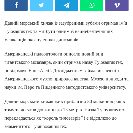
Давній морський хижак із зазубреними зубами отримав ім’я
Tylosaurus rex та міг бути одним із найнебезпечніших
мешканців океану епохи динозаврів.
Американські палеонтологи описали новий вид
гігантського мозазавра, який отримав назву Tylosaurus rex,
повідомляє EurekAlert!. Дослідженням займалися вчені з
Американського музею природознавства, Музею природи та
науки ім. Перо та Південного методистського університету.
Давній морський хижак жив приблизно 80 мільйонів років
тому та досягав довжини до 13 метрів. Назва Tylosaurus rex
перекладається як “король тилозаврів” і є відсилкою до
знаменитого Tyrannosaurus rex.