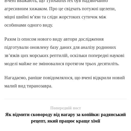
Вчені вважають, що Tylosaurus rex був надзвичайно
агресивним хижаком. Про це свідчать потужні щелепи,
міцні шийні м’язи та сліди жорстоких сутичок між
особинами одного виду.
Разом із описом нового виду автори дослідження
підготували оновлену базу даних для аналізу родинних
зв’язків цих морських рептилій, оскільки попередні наукові
моделі майже не змінювалися протягом трьох десятиліть.
Нагадаємо, раніше повідомлялося, що вчені відкрили новий
малий вид тиранозавра.
Попередній пост
Як відмити сковороду від нагару за копійки: радянський
рецепт, який працює краще хімії