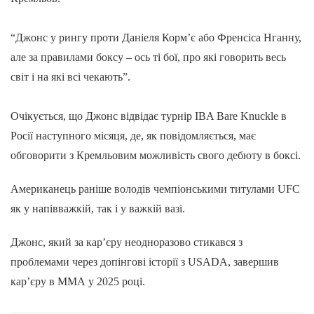
“Джонс у рингу проти Даніеля Корм’є або Френсіса Нганну,
але за правилами боксу – ось ті бої, про які говорить весь
світ і на які всі чекають”.
Очікується, що Джонс відвідає турнір IBA Bare Knuckle в
Росії наступного місяця, де, як повідомляється, має
обговорити з Кремльовим можливість свого дебюту в боксі.
Американець раніше володів чемпіонськими титулами UFC
як у напівважкій, так і у важкій вазі.
Джонс, який за кар’єру неодноразово стикався з
проблемами через допінгові історії з USADA, завершив
кар’єру в ММА у 2025 році.