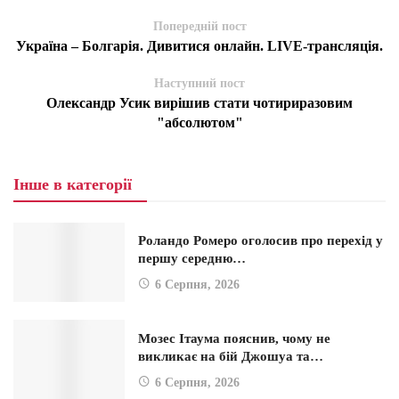
Попередній пост
Україна – Болгарія. Дивитися онлайн. LIVE-трансляція.
Наступний пост
Олександр Усик вирішив стати чотириразовим
"абсолютом"
Інше в категорії
Роландо Ромеро оголосив про перехід у
першу середню…
6 Серпня, 2026
Мозес Ітаума пояснив, чому не
викликає на бій Джошуа та…
6 Серпня, 2026