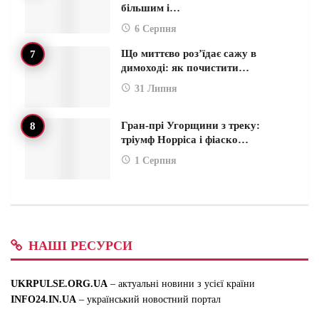
більшим і…
6 Серпня
Що миттєво роз’їдає сажу в
димоході: як почистити…
31 Липня
Гран-прі Угорщини з треку:
тріумф Норріса і фіаско…
1 Серпня
НАШІ РЕСУРСИ
UKRPULSE.ORG.UA
– актуальні новини з усієї країни
INFO24.IN.UA
– український новостний портал