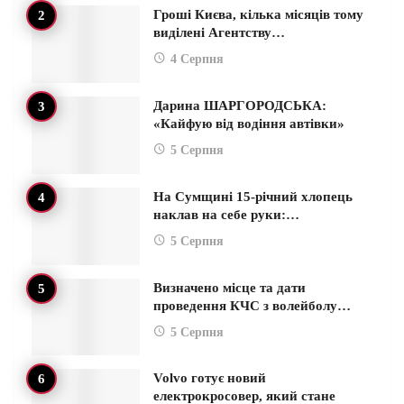
Гроші Києва, кілька місяців тому
виділені Агентству…
4 Серпня
Дарина ШАРГОРОДСЬКА:
«Кайфую від водіння автівки»
5 Серпня
На Сумщині 15-річний хлопець
наклав на себе руки:…
5 Серпня
Визначено місце та дати
проведення КЧС з волейболу…
5 Серпня
Volvo готує новий
електрокросовер, який стане