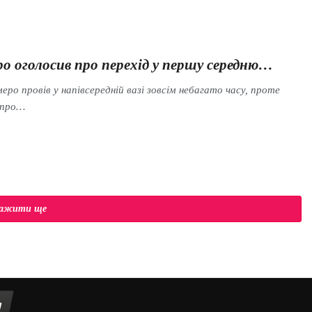
о оголосив про перехід у першу середню…
еро провів у напівсередній вазі зовсім небагато часу, проте
 про…
тажити ще