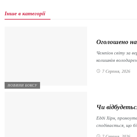
Інше в категорії
Оголошено на
Чемпіон світу за в
колишнім володар
7 Серпня, 2026
НОВИНИ БОКСУ
Чи відбудеть
Едді Хірн, промоут
сподівається, що б
7 Серпня, 2026