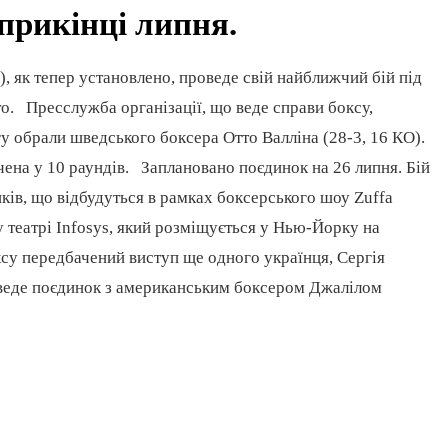
прикінці липня.
 як тепер установлено, проведе свій найближчий бій під
то. Пресслужба організації, що веде справи боксу,
у обрали шведського боксера Отто Валліна (28-3, 16 КО).
чена у 10 раундів. Заплановано поєдинок на 26 липня. Бій
ків, що відбудуться в рамках боксерського шоу Zuffa
театрі Infosys, який розміщується у Нью-Йорку на
су передбачений виступ ще одного українця, Сергія
оведе поєдинок з американським боксером Джалілом