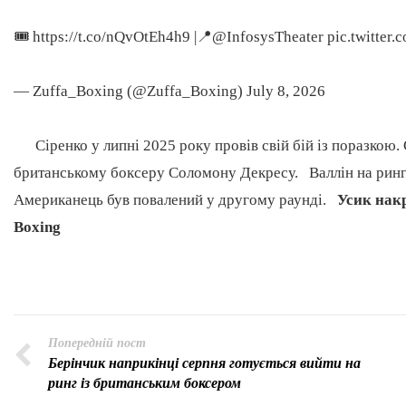
🎟️ https://t.co/nQvOtEh4h9 |📍@InfosysTheater pic.twitte
— Zuffa_Boxing (@Zuffa_Boxing) July 8, 2026
Сіренко у липні 2025 року провів свій бій із поразкою.
британському боксеру Соломону Декресу. Валлін на рингу
Американець був повалений у другому раунді.
Усик накр
Boxing
Попередній пост
Берінчик наприкінці серпня готується вийти на
ринг із британським боксером