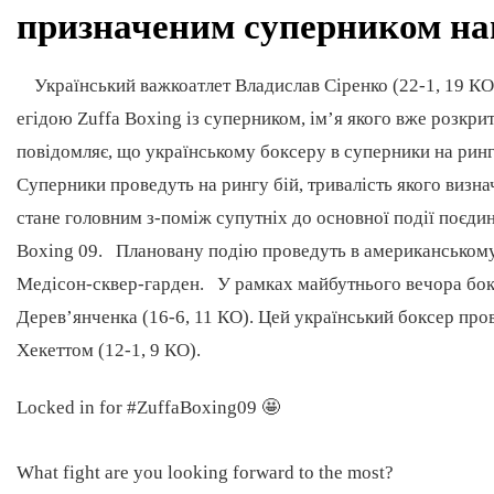
призначеним суперником на
Український важкоатлет Владислав Сіренко (22-1, 19 КО),
егідою Zuffa Boxing із суперником, ім’я якого вже розкри
повідомляє, що українському боксеру в суперники на ринг
Суперники проведуть на рингу бій, тривалість якого визна
стане головним з-поміж супутніх до основної події поєдин
Boxing 09. Плановану подію проведуть в американському 
Медісон-сквер-гарден. У рамках майбутнього вечора бок
Дерев’янченка (16-6, 11 КО). Цей український боксер пр
Хекеттом (12-1, 9 КО).
Locked in for #ZuffaBoxing09 🤩
What fight are you looking forward to the most?