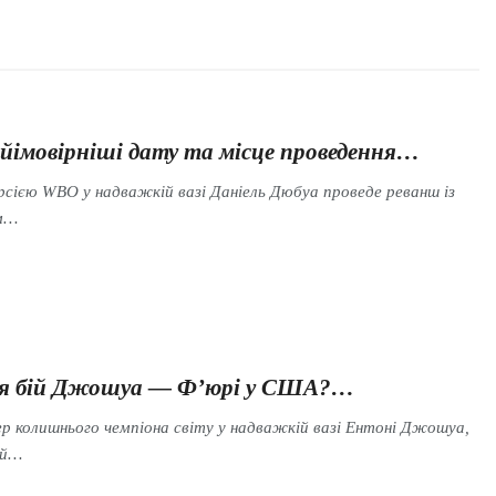
йімовірніші дату та місце проведення…
ерсією WBO у надважкій вазі Даніель Дюбуа проведе реванш із
ем…
ся бій Джошуа — Ф’юрі у США?…
ер колишнього чемпіона світу у надважкій вазі Ентоні Джошуа,
ій…