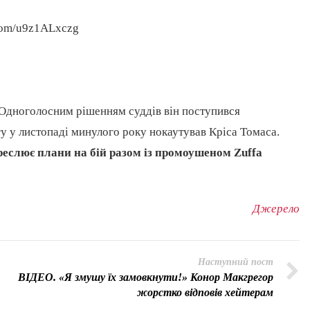
r.com/u9z1ALxczg
 Одноголосним рішенням суддів він поступився
 у листопаді минулого року нокаутував Кріса Томаса.
еслює плани на бій разом із промоушеном Zuffa
Джерело
Наступний пост
ВІДЕО. «Я змушу їх замовкнути!» Конор Макгрегор
жорстко відповів хейтерам