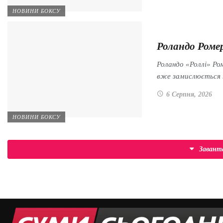
НОВИНИ БОКСУ
Роландо Ромер
Роландо «Роллі» Ром
вже замислюється
6 Серпня, 2026
НОВИНИ БОКСУ
Заван