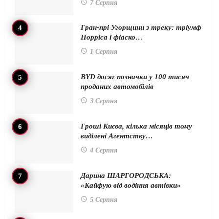
7 Серпня
Гран-прі Угорщини з треку: тріумф
Норріса і фіаско…
1 Серпня
BYD досяг позначки у 100 тисяч
проданих автомобілів
3 Серпня
Гроші Києва, кілька місяців тому
виділені Агентству…
4 Серпня
Дарина ШАРГОРОДСЬКА:
«Кайфую від водіння автівки»
5 Серпня