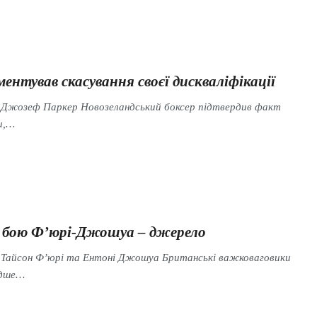
ентував скасування своєї дискваліфікації
s Джозеф Паркер Новозеландський боксер підтвердив факт
и,…
 бою Ф’юрі-Джошуа – джерело
s Тайсон Ф’юрі та Ентоні Джошуа Британські важковаговики
идше…