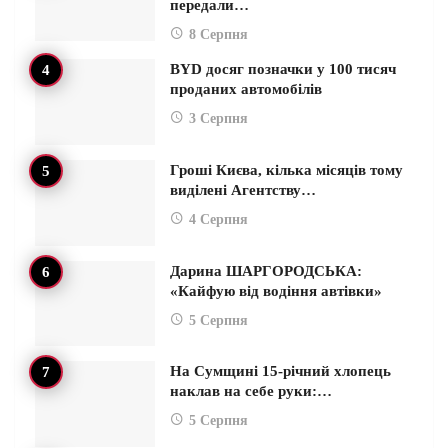
передали…
8 Серпня
BYD досяг позначки у 100 тисяч
проданих автомобілів
3 Серпня
Гроші Києва, кілька місяців тому
виділені Агентству…
4 Серпня
Дарина ШАРГОРОДСЬКА:
«Кайфую від водіння автівки»
5 Серпня
На Сумщині 15-річний хлопець
наклав на себе руки:…
5 Серпня