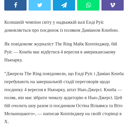
Колишній чемпіон світу у надважкій вазі Енді Руїс
домовляється про поєдинок із поляком Даміаном Книбою.
Як повідомляє журналіст The Ring Майк Коппінджер, бій
Руїс — Книба має відбутися 4 вересня в американському
Ньюарку.
“Джерела The Ring повідомили, що Енді Руїс і Даміан Книба
перебувають на завершальній стадії переговорів щодо
поєдинку 4 вересня в Ньюарку, штат Нью-Джерсі. Книба —
поляк, він має зібрати чималу аудиторію в Нью-Джерсі. Цей
бій очолить шоу разом із поєдинком Остіна Вільямса та Віто
Мельницького», — написав Коппінджер на своїй сторінці в
Х.