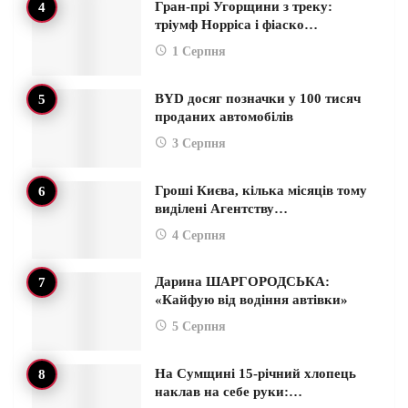
Гран-прі Угорщини з треку:
тріумф Норріса і фіаско…
1 Серпня
BYD досяг позначки у 100 тисяч
проданих автомобілів
3 Серпня
Гроші Києва, кілька місяців тому
виділені Агентству…
4 Серпня
Дарина ШАРГОРОДСЬКА:
«Кайфую від водіння автівки»
5 Серпня
На Сумщині 15-річний хлопець
наклав на себе руки:…