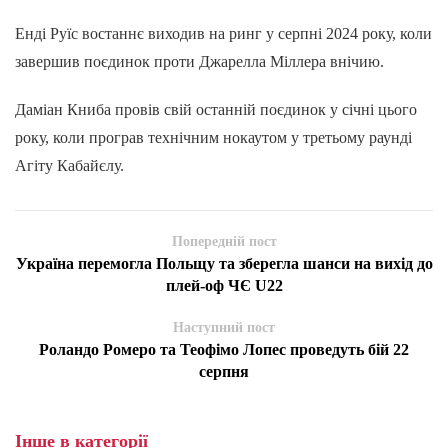
Енді Руїс востаннє виходив на ринг у серпні 2024 року, коли
завершив поєдинок проти Джарелла Міллера внічию.
Даміан Книба провів свій останній поєдинок у січні цього
року, коли програв технічним нокаутом у третьому раунді
Агіту Кабайєлу.
Попередній пост
Україна перемогла Польщу та зберегла шанси на вихід до
плей-оф ЧЄ U22
Наступний пост
Роландо Ромеро та Теофімо Лопес проведуть бій 22
серпня
Інше в категорії