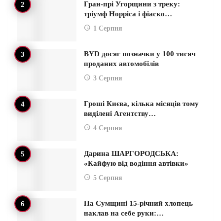
Гран-прі Угорщини з треку:
тріумф Норріса і фіаско…
1 Серпня
BYD досяг позначки у 100 тисяч
проданих автомобілів
3 Серпня
Гроші Києва, кілька місяців тому
виділені Агентству…
4 Серпня
Дарина ШАРГОРОДСЬКА:
«Кайфую від водіння автівки»
5 Серпня
На Сумщині 15-річний хлопець
наклав на себе руки:…