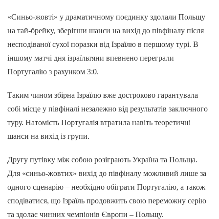
«Синьо-жовті» у драматичному поєдинку здолали Польщу
на тай-брейку, зберігши шанси на вихід до півфіналу після
несподіваної сухої поразки від Ізраїлю в першому турі. В
іншому матчі дня ізраїльтяни впевнено переграли
Португалію з рахунком 3:0.
Таким чином збірна Ізраїлю вже достроково гарантувала
собі місце у півфіналі незалежно від результатів заключного
туру. Натомість Португалія втратила навіть теоретичні
шанси на вихід із групи.
Другу путівку між собою розіграють Україна та Польща.
Для «синьо-жовтих» вихід до півфіналу можливий лише за
одного сценарію – необхідно обіграти Португалію, а також
сподіватися, що Ізраїль продовжить свою переможну серію
та здолає чинних чемпіонів Європи – Польщу.