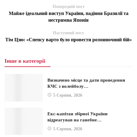
Попередній пост
Майже ідеальний виступ України, падіння Бразилії та
нестримна Японія
Наступний пост
Тім Цзю: «Спенсу варто було провести розминочний бій»
Інше в категорії
Визначено місце та дати проведення
КЧС з волейболу…
5 Серпня, 2026
Екс-капітан збірної України
відреагував на ганебне…
5 Серпня, 2026