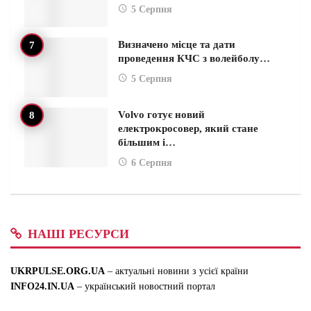
5 Серпня
Визначено місце та дати
проведення КЧС з волейболу…
5 Серпня
Volvo готує новий
електрокросовер, який стане
більшим і…
6 Серпня
НАШІ РЕСУРСИ
UKRPULSE.ORG.UA
– актуальні новини з усієї країни
INFO24.IN.UA
– український новостний портал