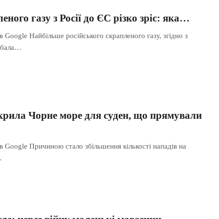
еного газу з Росії до ЄС різко зріс: яка…
в Google Найбільше російського скрапленого газу, згідно з
дбала…
крила Чорне море для суден, що прямували
в Google Причиною стало збільшення кількості нападів на
…