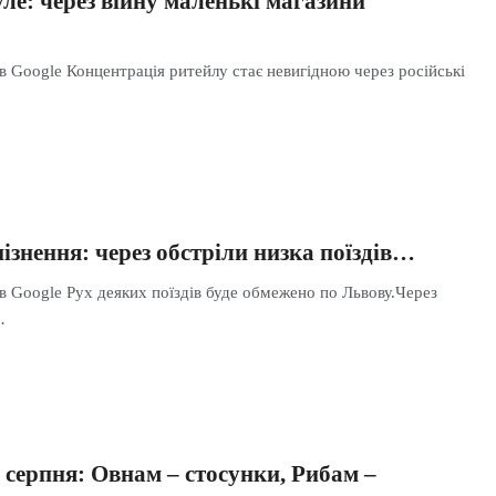
ле: через війну маленькі магазини
в Google Концентрація ритейлу стає невигідною через російські
пізнення: через обстріли низка поїздів…
в Google Рух деяких поїздів буде обмежено по Львову.Через
…
 серпня: Овнам – стосунки, Рибам –