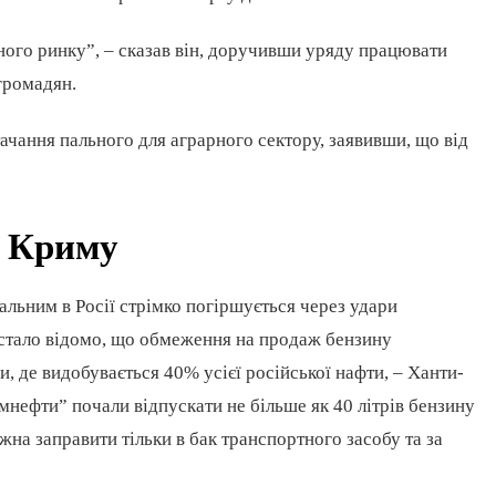
вного ринку”, – сказав він, доручивши уряду працювати
громадян.
ачання пального для аграрного сектору, заявивши, що від
і Криму
альним в Росії стрімко погіршується через удари
 стало відомо, що обмеження на продаж бензину
, де видобувається 40% усієї російської нафти, – Ханти-
нефти” почали відпускати не більше як 40 літрів бензину
жна заправити тільки в бак транспортного засобу та за