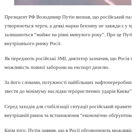
Президент РФ Володимир Путін визнав, що російський пал
утворюються черги, а деякі марки бензину не завжди є у п
залишаються “майже на рівні минулого року”. Про це Пут
внутрішнього ринку Росії.
Як передають російські ЗМІ, диктатор зазначив, що Росія 
можливість повної заборони на експорт дизелю.
За його словами, потужності найбільших нафтопереробних
звести до мінімуму наслідки терористичних ударів Києва”
Серед заходів для стабілізації ситуації російський правит
внутрішній ринок та встановлення “економічно обґрунтова
Крім того, Путін заявив, що в Росії обговорюють можливі