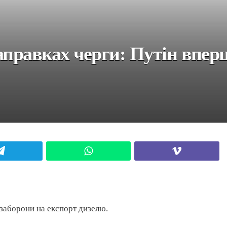
заправках черги: Путін впе
Telegram
WhatsApp
Viber
 заборони на експорт дизелю.