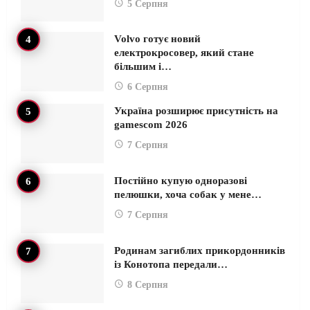
5 Серпня
Volvo готує новий
електрокросовер, який стане
більшим і…
6 Серпня
Україна розширює присутність на
gamescom 2026
7 Серпня
Постійно купую одноразові
пелюшки, хоча собак у мене…
7 Серпня
Родинам загиблих прикордонників
із Конотопа передали…
8 Серпня