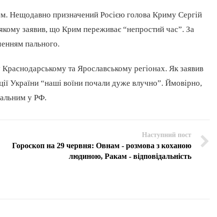
ом. Нещодавно призначений Росією голова Криму Сергій
 якому заявив, що Крим переживає “непростий час”. За
ченням пального.
у Краснодарському та Ярославському регіонах. Як заявив
ії України “наші воїни почали дуже влучно”. Ймовірно,
пальним у РФ.
Наступний пост
Гороскоп на 29 червня: Овнам - розмова з коханою
людиною, Ракам - відповідальність