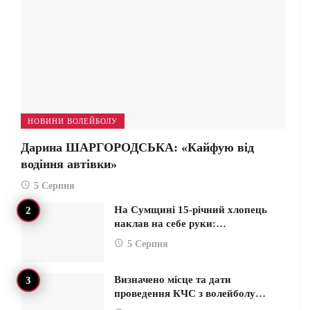
НОВИНИ ВОЛЕЙБОЛУ
Дарина ШАРГОРОДСЬКА: «Кайфую від
водіння автівки»
5 Серпня
На Сумщині 15-річний хлопець
наклав на себе руки:…
5 Серпня
Визначено місце та дати
проведення КЧС з волейболу…