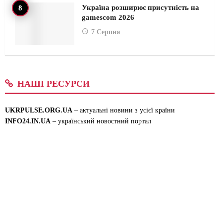
Україна розширює присутність на
gamescom 2026
7 Серпня
НАШІ РЕСУРСИ
UKRPULSE.ORG.UA
– актуальні новини з усієї країни
INFO24.IN.UA
– український новостний портал