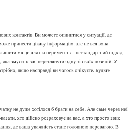
ових контактів. Ви можете опинитися у ситуації, де
може принести цікаву інформацію, але не вся вона
алишити місце для експериментів – нестандартний підхід
 яка змусить вас переглянути одну зі своїх позицій. У
отрібно, якщо насправді ви чогось очікуєте. Будьте
атку не дуже хотілося б брати на себе. Але саме через неї
азати, хто дійсно розраховує на вас, а хто просто звик
ання, де ваша уважність стане головною перевагою. В