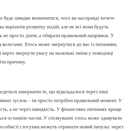
но буде швидко визначитися, чого ви насправді хочете
а варіантів розвитку подій, але не всі вони будуть
 не просто діяти, а обирати правильний напрямок. У
 колегами. Хтось може звернутися до вас із питанням,
 варто звернути увагу на маленькі зміни у поведінці
іти причину.
едеться завершити те, що відкладалося через інші
ликих зусиль – їм просто потрібен правильний момент. У
сть, а не через швидкість. У фінансових питаннях краще
ться останнім часом. У спілкуванні хтось може здивувати
особисті стосунки можуть отримати новий імпульс через