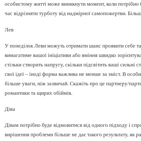
особистому житті може виникнути момент, коли потрібно 
час відрізняти турботу від надмірної самопожертви. Біль
Лев
У понеділок Леви можуть отримати шанс проявити себе та
вимагатиме вашої ініціативи або вміння швидко зорієнтув
стільки створить напругу, скільки підсвітить ваші сильні с
свої ідеї – іноді форма важлива не менше за зміст. В осо
більше уваги, ніж зазвичай. Скажіть про це партнеру/парт
романтики та щирих обіймів.
Діва
Дівам потрібно буде відмовитися від одного підходу і сп
вирішення проблеми більше не дає такого результату, як 