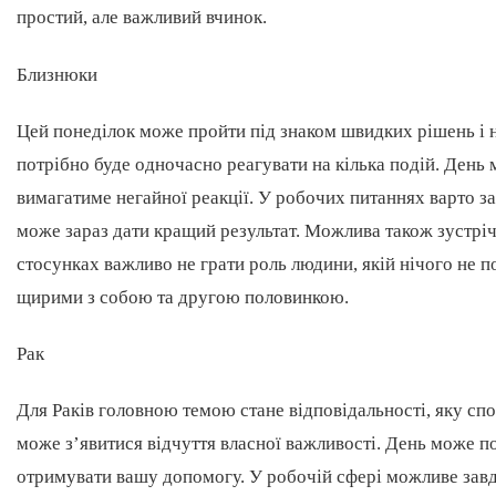
простий, але важливий вчинок.
Близнюки
Цей понеділок може пройти під знаком швидких рішень і н
потрібно буде одночасно реагувати на кілька подій. День 
вимагатиме негайної реакції. У робочих питаннях варто з
може зараз дати кращий результат. Можлива також зустріч,
стосунках важливо не грати роль людини, якій нічого не п
щирими з собою та другою половинкою.
Рак
Для Раків головною темою стане відповідальності, яку споч
може з’явитися відчуття власної важливості. День може пок
отримувати вашу допомогу. У робочій сфері можливе завд