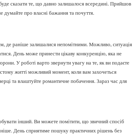
буде сказати те, що давно залишалося всередині. Прийшов
ше думайте про власні бажання та почуття.
м, де раніше залишалися непомітними. Можливо, ситуація
атися. День може принести цікаву конкуренцію, яка не
торони. У роботі варто звернути увагу на те, як ви подаєте
бистому житті можливий момент, коли вам захочеться
нерці та влаштуйте романтичне побачення. Зараз час для
робувати інший. Ви можете помітити, що звичний спосіб
раніше. День сприятиме пошуку практичних рішень без