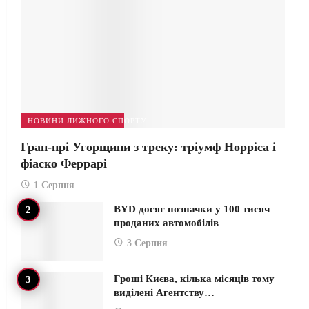
НОВИНИ ЛИЖНОГО СПОРТУ
Гран-прі Угорщини з треку: тріумф Норріса і
фіаско Феррарі
1 Серпня
BYD досяг позначки у 100 тисяч
проданих автомобілів
3 Серпня
Гроші Києва, кілька місяців тому
виділені Агентству…