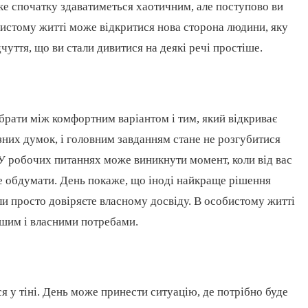
яке спочатку здаватиметься хаотичним, але поступово ви
бистому житті може відкритися нова сторона людини, яку
чуття, що ви стали дивитися на деякі речі простіше.
брати між комфортним варіантом і тим, який відкриває
зних думок, і головним завданням стане не розгубитися
 У робочих питаннях може виникнути момент, коли від вас
ре обдумати. День покаже, що іноді найкраще рішення
оли просто довіряєте власному досвіду. В особистому житті
ншим і власними потребами.
я у тіні. День може принести ситуацію, де потрібно буде