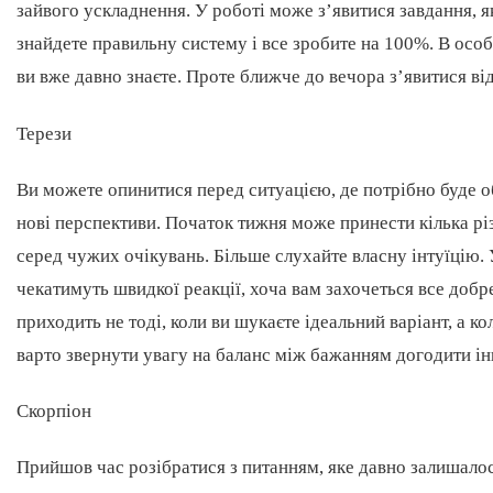
зайвого ускладнення. У роботі може з’явитися завдання, 
знайдете правильну систему і все зробите на 100%. В осо
ви вже давно знаєте. Проте ближче до вечора з’явитися від
Терези
Ви можете опинитися перед ситуацією, де потрібно буде о
нові перспективи. Початок тижня може принести кілька рі
серед чужих очікувань. Більше слухайте власну інтуїцію.
чекатимуть швидкої реакції, хоча вам захочеться все доб
приходить не тоді, коли ви шукаєте ідеальний варіант, а к
варто звернути увагу на баланс між бажанням догодити і
Скорпіон
Прийшов час розібратися з питанням, яке давно залишалос