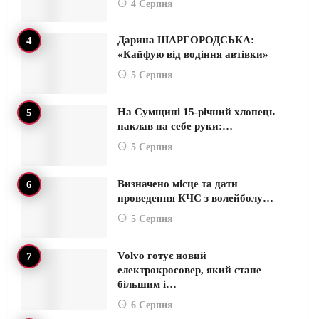
4 Серпня
Дарина ШАРГОРОДСЬКА:
«Кайфую від водіння автівки»
5 Серпня
На Сумщині 15-річний хлопець
наклав на себе руки:…
5 Серпня
Визначено місце та дати
проведення КЧС з волейболу…
5 Серпня
Volvo готує новий
електрокросовер, який стане
більшим і…
6 Серпня