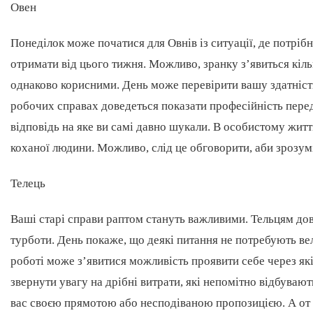
Овен
Понеділок може початися для Овнів із ситуації, де потріб
отримати від цього тижня. Можливо, зранку з’явиться кільк
однаково корисними. День може перевірити вашу здатність
робочих справах доведеться показати професійність перед
відповідь на яке ви самі давно шукали. В особистому житті
коханої людини. Можливо, слід це обговорити, аби зрозум
Телець
Ваші старі справи раптом стануть важливими. Тельцям дов
турботи. День покаже, що деякі питання не потребують ве
роботі може з’явитися можливість проявити себе через які
звернути увагу на дрібні витрати, які непомітно відбуваю
вас своєю прямотою або несподіваною пропозицією. А от 