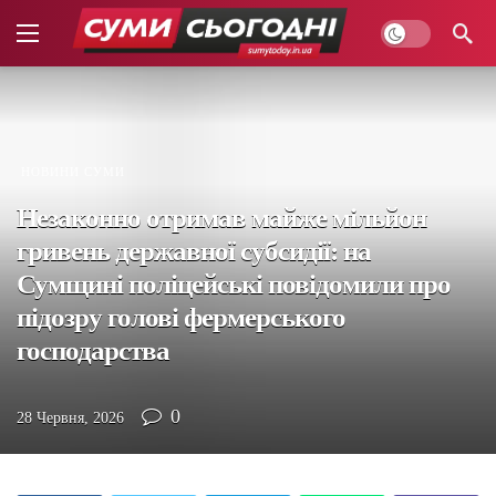
НОВИНИ СУМИ
Незаконно отримав майже мільйон
гривень державної субсидії: на
Сумщині поліцейські повідомили про
підозру голові фермерського
господарства
0
28 Червня, 2026