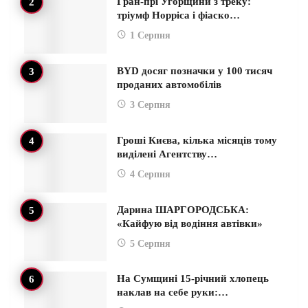
Гран-прі Угорщини з треку:
тріумф Норріса і фіаско…
1 Серпня
BYD досяг позначки у 100 тисяч
проданих автомобілів
3 Серпня
Гроші Києва, кілька місяців тому
виділені Агентству…
4 Серпня
Дарина ШАРГОРОДСЬКА:
«Кайфую від водіння автівки»
5 Серпня
На Сумщині 15-річний хлопець
наклав на себе руки:…