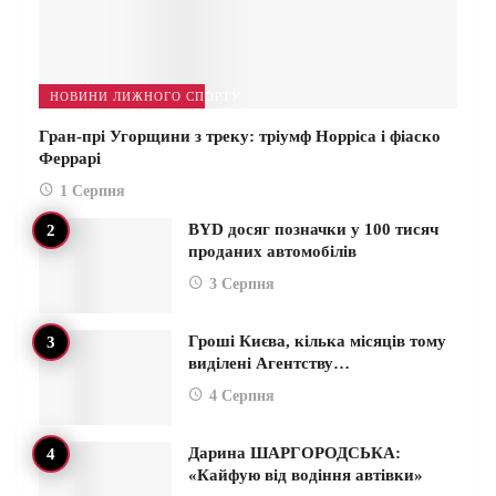
НОВИНИ ЛИЖНОГО СПОРТУ
Гран-прі Угорщини з треку: тріумф Норріса і фіаско
Феррарі
1 Серпня
BYD досяг позначки у 100 тисяч
проданих автомобілів
3 Серпня
Гроші Києва, кілька місяців тому
виділені Агентству…
4 Серпня
Дарина ШАРГОРОДСЬКА:
«Кайфую від водіння автівки»