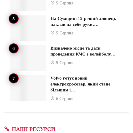
5 Серпня
На Сумщині 15-річний хлопець
наклав на себе руки:…
5 Серпня
Визначено місце та дати
проведення КЧС з волейболу…
5 Серпня
Volvo готує новий
електрокросовер, який стане
більшим і…
6 Серпня
НАШІ РЕСУРСИ