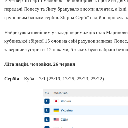
У четвертій партії малюнок гри повторився, проте на діях
передачі Лопесу та Янту бракувало висоти для атак, а їхн
групповим блоком сербів. Збірна Сербії надійно провела к
Найрезультативнішим у складі переможців став Маринович 
кубинської збірної 15 очок на свій рахунок записав Лопе
завершив зустріч із 12 очками, 5 з яких були набрані безп
Ліга націй, чоловіки. 26 червня
Сербія
– Куба – 3:1 (25:19, 13:25, 25:23, 25:22)