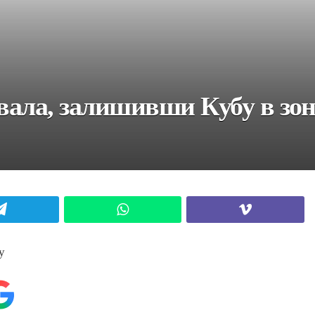
увала, залишивши Кубу в зон
Telegram
WhatsApp
Viber
у