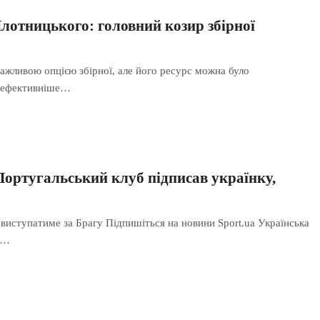
лотницького: головний козир збірної
ажливою опцією збірної, але його ресурс можна було
о ефективніше…
ртугальський клуб підписав українку,
виступатиме за Брагу Підпишіться на новини Sport.ua Українська
я…