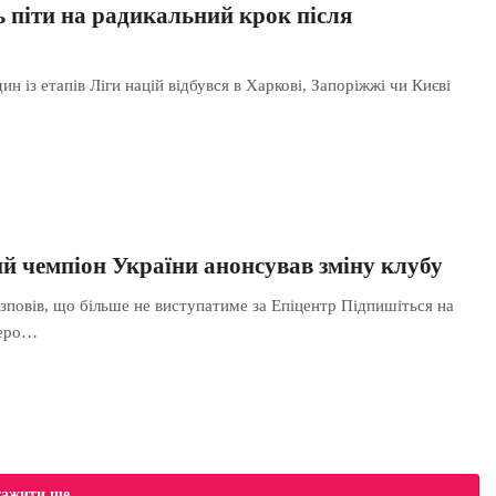
ь піти на радикальний крок після
ин із етапів Ліги націй відбувся в Харкові, Запоріжжі чи Києві
й чемпіон України анонсував зміну клубу
зповів, що більше не виступатиме за Епіцентр Підпишіться на
беро…
тажити ще