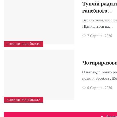
Тупчій радит
ганебного…
Василь хоче, щоб од
Підпишіться на…
7 Серпня, 2026
НОВИНИ ВОЛЕЙБОЛУ
Чотириразови
Олександр Бойко ро
новини Sport.ua Лі
6 Серпня, 2026
НОВИНИ ВОЛЕЙБОЛУ
Заван