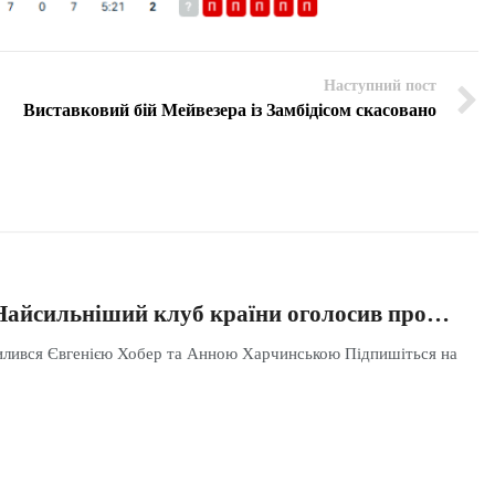
Наступний пост
Виставковий бій Мейвезера із Замбідісом скасовано
айсильніший клуб країни оголосив про…
илився Євгенією Хобер та Анною Харчинською Підпишіться на