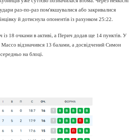
 кубинців уже суттєво позначилася втома. Через неякісні
і удари раз-по-раз пом'якшувалися або закривалися
інцівку й дотиснула опонентів із рахунком 25:22.
із 18 очками в активі, а Перич додав ще 14 пунктів. У
с, Массо відзначився 13 балами, а досвідчений Симон
осередньо на блоці.