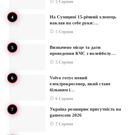
5 Серпня
На Сумщині 15-річний хлопець
наклав на себе руки:…
5 Серпня
Визначено місце та дати
проведення КЧС з волейболу…
5 Серпня
Volvo готує новий
електрокросовер, який стане
більшим і…
6 Серпня
Україна розширює присутність на
gamescom 2026
7 Серпня