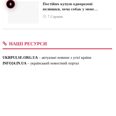
Постійно купую одноразові
пелюшки, хоча собак у мене…
7 Серпня
НАШІ РЕСУРСИ
UKRPULSE.ORG.UA
– актуальні новини з усієї країни
INFO24.IN.UA
– український новостний портал