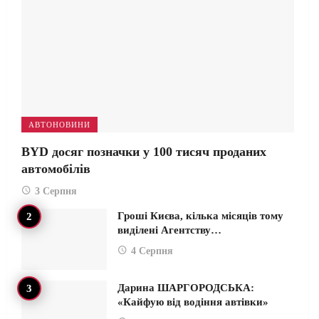
АВТОНОВИНИ
BYD досяг позначки у 100 тисяч проданих
автомобілів
3 Серпня
Гроші Києва, кілька місяців тому
виділені Агентству…
4 Серпня
Дарина ШАРГОРОДСЬКА:
«Кайфую від водіння автівки»