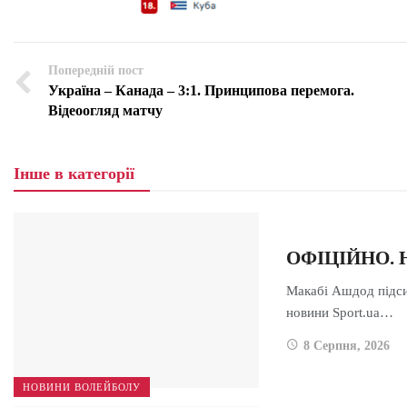
Попередній пост
Україна – Канада – 3:1. Принципова перемога.
Відеоогляд матчу
Інше в категорії
ОФІЦІЙНО. Н
Макабі Ашдод підс
новини Sport.ua…
8 Серпня, 2026
НОВИНИ ВОЛЕЙБОЛУ