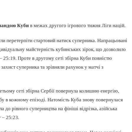
мандою Куби
в межах другого ігрового тижня Ліги націй.
огли перетерпіти стартовий натиск суперника. Напрацьовані
дивідуальну майстерність кубинських зірок, що дозволило
 25:19. Проте в другому сеті збірна Куби повністю
захист суперника та зрівняли рахунок у матчі з
ретьому сеті збірна Сербії повернула колишню енергію,
у в кожному епізоді. Натомість Куба знову повернулася
а до рівного суперництва на фініші відрізка, азійська
 – 25:23.