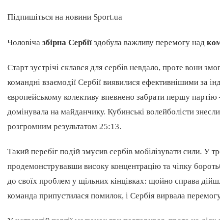
Підпишіться на новини Sport.ua
Чоловіча
збірна Сербії
здобула важливу перемогу над
ко
Старт зустрічі склався для сербів невдало, проте вони зм
командні взаємодії Сербії виявилися ефективнішими за ін
європейському колективу впевнено забрати першу партію –
домінувала на майданчику. Кубинські волейболісти знесли 
розгромним результатом 25:13.
Такий перебіг подій змусив сербів мобілізувати сили. У т
продемонструвавши високу концентрацію та чіпку боротьб
до своїх проблем у щільних кінцівках: щойно справа дійшл
команда припустилася помилок, і Сербія вирвала перемогу