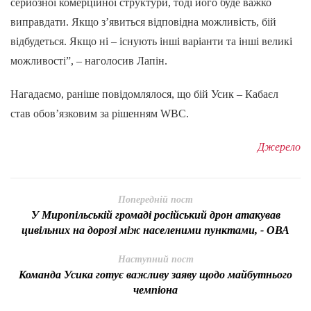
серйозної комерційної структури, тоді його буде важко
виправдати. Якщо з’явиться відповідна можливість, бій
відбудеться. Якщо ні – існують інші варіанти та інші великі
можливості”, – наголосив Лапін.
Нагадаємо, раніше повідомлялося, що бій Усик – Кабаєл
став обов’язковим за рішенням WBC.
Джерело
Попередній пост
У Миропільській громаді російський дрон атакував
цивільних на дорозі між населеними пунктами, - ОВА
Наступний пост
Команда Усика готує важливу заяву щодо майбутнього
чемпіона