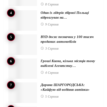
8 Серпня
Один із лідерів збірної Польщі
відреагував на…
9 Серпня
BYD досяг позначки у 100 тисяч
проданих автомобілів
3 Серпня
Гроші Києва, кілька місяців тому
виділені Агентству…
4 Серпня
Дарина ШАРГОРОДСЬКА:
«Кайфую від водіння автівки»
5 Серпня