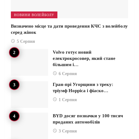
НОВИНИ ВОЛЕЙБОЛУ
Визначено місце та дати проведення КЧС з волейболу
серед жінок
5 Серпня
Volvo готує новий
електрокросовер, який стане
більшим і…
6 Серпня
Гран-прі Угорщини з треку:
тріумф Норріса і фіаско…
1 Серпня
BYD досяг позначки у 100 тисяч
проданих автомобілів
3 Серпня