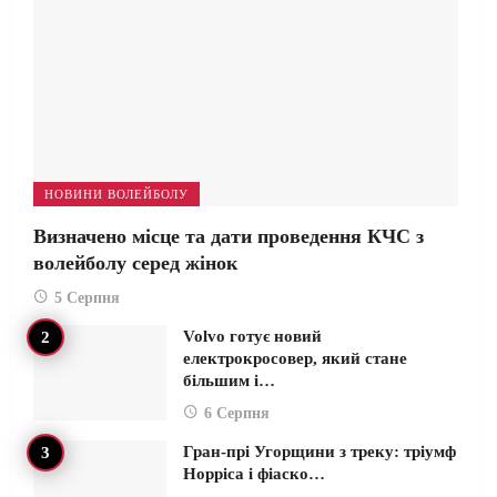
НОВИНИ ВОЛЕЙБОЛУ
Визначено місце та дати проведення КЧС з
волейболу серед жінок
5 Серпня
Volvo готує новий
електрокросовер, який стане
більшим і…
6 Серпня
Гран-прі Угорщини з треку: тріумф
Норріса і фіаско…