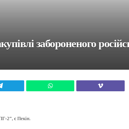
упівлі забороненого російськ
Telegram
WhatsApp
Viber
Г-2”, є Пекін.