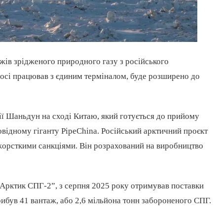
жів зрідженого природного газу з російського
осі працював з єдиним терміналом, буде розширено до
ї Шаньдун на сході Китаю, який готується до прийому
ідному гіганту PipeChina. Російський арктичний проєкт
жорсткими санкціями. Він розрахований на виробництво
“Aрктик СПГ-2”, з серпня 2025 року отримував поставки
рибув 41 вантаж, або 2,6 мільйона тонн забороненого СПГ.