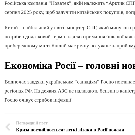
Російська компанія “Новатек”, якій належить “Aрктик СПГ
серпня 2025 року, щоб залучити китайських покупців, попр
Китай – найбільший у світі імпортер СПГ, який минулого р
потрібен додатковий термінал для отримання більшої кільк
прибережному місті Яньтай має річну потужність прийому 
Економіка Росії – головні н
Водночас завдяки українським “санкціям” Росію поглинає 
регіонах РФ. На деяких АЗС не наливають бензин в каністр
Росію очікує стрибок інфляції.
Попередній пост
Криза поглиблюється: легкі літаки в Росії почали