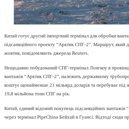
Китай готує другий імпортний термінал для обробки ванта
підсанкційного проекту “Aрктик СПГ-2”. Маршрут, який д
жовтня, повідомляють джерела Reuters.
Нещодавно побудований СПГ-термінал Лонгкоу в провінці
вантажів “Aрктик СПГ-2”, належить державному трубопров
коштує щонайменше 21 мільярд доларів та перебуває під 
19,8 мільйона тонн СПГ на рік.
Китай, єдиний відомий покупець підсанкційних вантажів 
через термінал PipeChina Бейхай в Гуансі. Відтоді сюди п