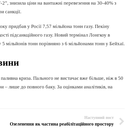
-2”, знизила ціни на вантажні перевезення на 30-40% з
и санкції.
оку придбав у Росії 7,57 мільйона тонн газу. Пекіну
ості підсанкційного газу. Новий термінал Лонгкоу в
5 мільйонів тонн порівняно з 6 мільйонами тонн у Бейхаї.
овини
паливна криза. Пального не вистачає вже більше, ніж в 50
и – лише до повного баку. За оцінками аналітиків, на
Наступний пост
Озеленення як частина реабілітаційного простору