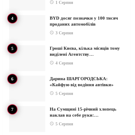
1 Серпня
BYD досяг позначки у 100 тисяч
проданих автомобілів
3 Серпня
Гроші Києва, кілька місяців тому
виділені Агентству…
4 Серпня
Дарина ШАРГОРОДСЬКА:
«Кайфую від водіння автівки»
5 Серпня
На Сумщині 15-річний хлопець
наклав на себе руки:…
5 Серпня