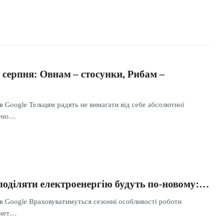
 серпня: Овнам – стосунки, Рибам –
в Google Тельцям радять не вимагати від себе абсолютної
дено…
зподіляти електроенергію будуть по-новому:…
 в Google Враховуватимуться сезонні особливості роботи
інет…