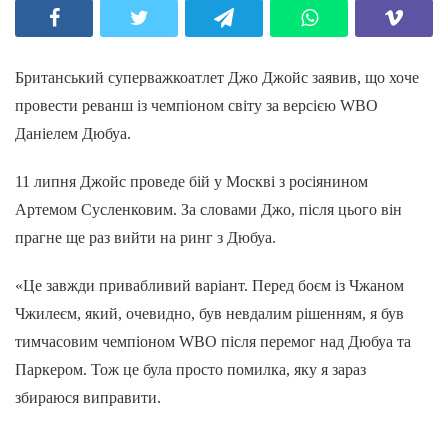
Британський суперважкоатлет Джо Джойс заявив, що хоче
провести реванш із чемпіоном світу за версією WBO
Даніелем Дюбуа.
11 липня Джойс проведе бій у Москві з росіянином
Артемом Сусленковим. За словами Джо, після цього він
прагне ще раз вийти на ринг з Дюбуа.
«Це завжди привабливий варіант. Перед боєм із Чжаном
Чжилеєм, який, очевидно, був невдалим рішенням, я був
тимчасовим чемпіоном WBO після перемог над Дюбуа та
Паркером. Тож це була просто помилка, яку я зараз
збираюся виправити.