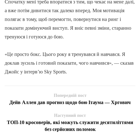
Спочатку мені треба впоратися з тим, що чекає на мене далі,
а вже потім дивитися так далеко вперед. Моя мотивація
полягає в тому, щоб перемогти, повернутися на ринг і
показати домінуючий виступ. Я вніс певні зміни, старанно
тренуюся і готуюся до бою.
«Це просто бокс. Цього року я тренувався й навчався. Я
доклав зусиль і готовий показати, чого навчився», — сказав
Джойс у інтерв’ю Sky Sports.
Попередній пост
Дейв Аллен дав прогноз щодо бою Ітаума — Хргович
Наступний пост
ТОП-10 кросоверів, які можуть служити десятиліттями
без серйозних поломок