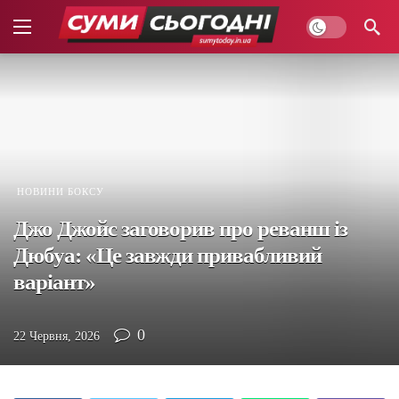
НОВИНИ БОКСУ
Джо Джойс заговорив про реванш із
Дюбуа: «Це завжди привабливий
варіант»
0
22 Червня, 2026