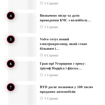
5 Серпня
Визначено місце та дати
проведення КЧС з волейболу…
5 Серпня
Volvo готує новий
електрокросовер, який стане
більшим і…
6 Серпня
Гран-прі Угорщини з треку:
тріумф Норріса і фіаско…
1 Серпня
BYD досяг позначки у 100 тисяч
проданих автомобілів
3 Серпня