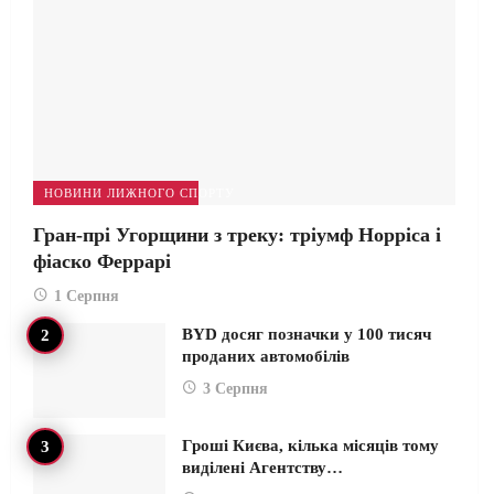
НОВИНИ ЛИЖНОГО СПОРТУ
Гран-прі Угорщини з треку: тріумф Норріса і
фіаско Феррарі
1 Серпня
BYD досяг позначки у 100 тисяч
проданих автомобілів
3 Серпня
Гроші Києва, кілька місяців тому
виділені Агентству…