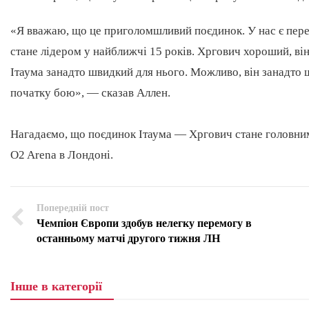
«Я вважаю, що це приголомшливий поєдинок. У нас є перев
стане лідером у найближчі 15 років. Хргович хороший, ві
Ітаума занадто швидкий для нього. Можливо, він занадто 
початку бою», — сказав Аллен.
Нагадаємо, що поєдинок Ітаума — Хргович стане головним
O2 Arena в Лондоні.
Попередній пост
Чемпіон Європи здобув нелегку перемогу в
останньому матчі другого тижня ЛН
Інше в категорії