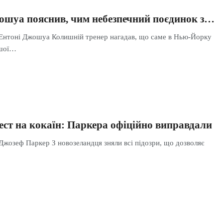
ошуа пояснив, чим небезпечний поєдинок з…
 Ентоні Джошуа Колишній тренер нагадав, що саме в Нью-Йорку
ршої…
ест на кокаїн: Паркера офіційно виправдали
Джозеф Паркер З новозеландця зняли всі підозри, що дозволяє