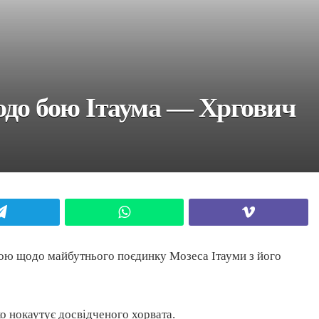
одо бою Ітаума — Хргович
Telegram
WhatsApp
Viber
ою щодо майбутнього поєдинку Мозеса Ітауми з його
о нокаутує досвідченого хорвата.