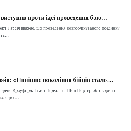
 виступив проти ідеї проведення бою…
ерт Гарсія вважає, що проведення довгоочікуваного поєдинку
 та…
Хойя: «Нинішнє покоління бійців стало…
Теренс Кроуфорд, Тімоті Бредлі та Шон Портер обговорили
 молодих…