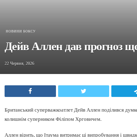
НОВИНИ БОКСУ
Дейв Аллен дав прогноз щ
22 Червня, 2026
Facebook
Twitter
Британський суперважкоатлет Дейв Аллен поділився думк
колишнім суперником Філіпом Хрговичем.
Аллен вірить, що Ітаума витримає ці випробування і швидк