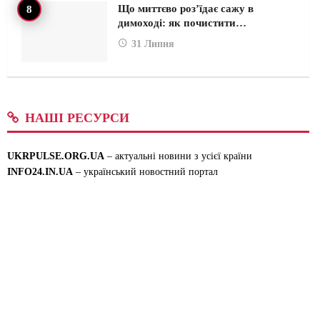
Що миттєво роз’їдає сажу в
димоході: як почистити…
31 Липня
НАШІ РЕСУРСИ
UKRPULSE.ORG.UA
– актуальні новини з усієї країни
INFO24.IN.UA
– український новостний портал