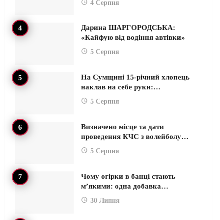
4 Серпня
Дарина ШАРГОРОДСЬКА:
«Кайфую від водіння автівки»
5 Серпня
На Сумщині 15-річний хлопець
наклав на себе руки:…
5 Серпня
Визначено місце та дати
проведення КЧС з волейболу…
5 Серпня
Чому огірки в банці стають
м’якими: одна добавка…
30 Липня