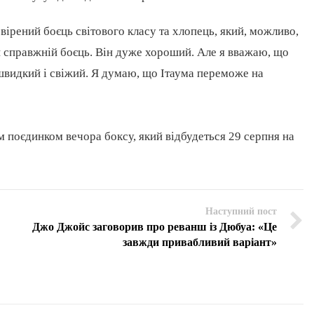
ірений боєць світового класу та хлопець, який, можливо,
н справжній боєць. Він дуже хороший. Але я вважаю, що
швидкий і свіжий. Я думаю, що Ітаума переможе на
 поєдинком вечора боксу, який відбудеться 29 серпня на
Наступний пост
Джо Джойс заговорив про реванш із Дюбуа: «Це
завжди привабливий варіант»