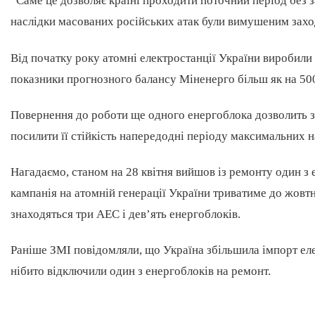
“Саме це дозволяє країні проходити поточний період без з
наслідки масованих російських атак були вимушеним захо
Від початку року атомні електростанції України виробили
показники прогнозного балансу Міненерго більш як на 500
Повернення до роботи ще одного енергоблока дозволить зб
посилити її стійкість напередодні періоду максимальних н
Нагадаємо, станом на 28 квітня вийшов із ремонту один з
кампанія на атомній генерації України триватиме до жовтн
знаходяться три АЕС і дев’ять енергоблоків.
Раніше ЗМІ повідомляли, що Україна збільшила імпорт еле
нібито відключили один з енергоблоків на ремонт.