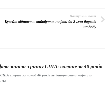
Наступний пост
Кувейт відновлює видобуток нафти до 2 млн барелів
на добу
фта зникла з ринку США: вперше за 40 років
 США вперше за понад 40 років не імпортували нафту із
ї США…