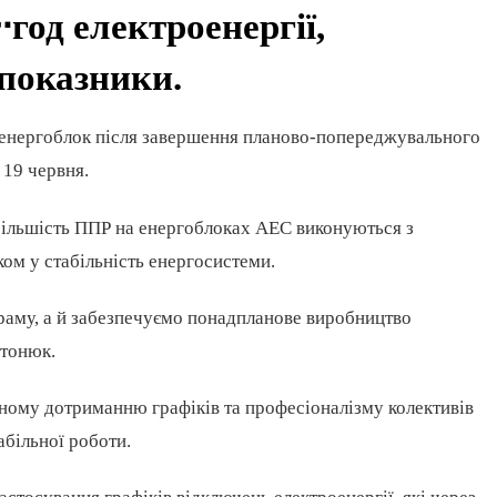
год електроенергії,
показники.
 енергоблок після завершення планово-попереджувального
 19 червня.
 більшість ППР на енергоблоках АЕС виконуються з
ком у стабільність енергосистеми.
раму, а й забезпечуємо понадпланове виробництво
втонюк.
альному дотриманню графіків та професіоналізму колективів
більної роботи.