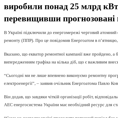
виробили понад 25 млрд кВт⋅
перевищивши прогнозовані 
В Україні підключили до енергомережі черговий атомний
ремонту (ППР). Про це повідомив Енергоатом в п’ятницю,
Вказано, що екватор ремонтної кампанії вже пройдено, а
випередженням графіка на кілька діб, що є важливим внес
“Сьогодні ми не лише впевнено виконуємо ремонтну прог
електроенергії”, – заявив очільник Енергоатома Павло Ко
Він додав, що завдяки чіткій організації робіт, відповід
АЕС енергосистема України має необхідний ресурс для ста