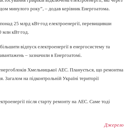
астосування графіків відключень електроенергії, які через
дом минулого року”, – додав керівник Енергоатома.
 понад 25 млрд кВт⋅год електроенергії, перевищивши
 млн кВт⋅год.
ільшити відпуск електроенергії в енергосистему та
авантажень – зазначили в Енергоатомі.
 енергоблоків Хмельницької АЕС. Планується, що ремонтна
я. Загалом на підконтрольній Україні території
ктроенергії після старту ремонту на АЕС. Саме тоді
Джерело