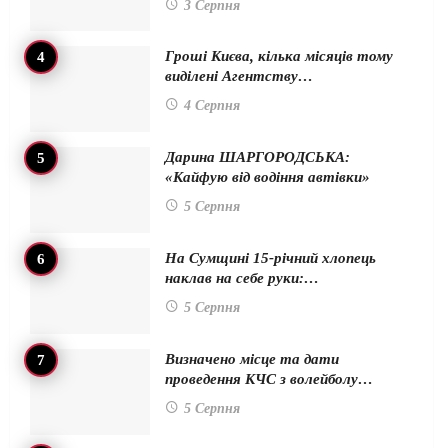
3 Серпня
Гроші Києва, кілька місяців тому
виділені Агентству…
4 Серпня
Дарина ШАРГОРОДСЬКА:
«Кайфую від водіння автівки»
5 Серпня
На Сумщині 15-річний хлопець
наклав на себе руки:…
5 Серпня
Визначено місце та дати
проведення КЧС з волейболу…
5 Серпня