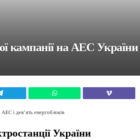
ої кампанії на АЕС України
Telegram
WhatsApp
Viber
 АЕС і дев’ять енергоблоків
ктростанції України