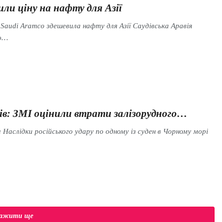
ли ціну на нафту для Азії
 Saudi Aramco здешевила нафту для Азії Саудівська Аравія
ою…
ів: ЗМІ оцінили втрати залізорудного…
Наслідки російського удару по одному із суден в Чорному морі
тажити ще