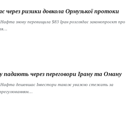
є через ризики довкола Ормузької протоки
 Нафта знову перевищила $83 Іран розглядає законопроєкт про
для…
у падають через переговори Ірану та Оману
s Нафта дешевшає Інвестори також уважно стежать за
врегулюванням…