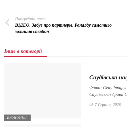
Попередній пост
ВІДЕО. Забув про партнерів. Роналду самотньо
залишив стадіон
Інше в категорії
Саудівська на
Фото: Getty Images
Саудівської Араві
7 Серпня, 2026
ЕКОНОМІКА