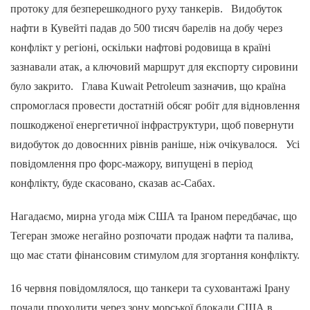
протоку для безперешкодного руху танкерів. Видобуток
нафти в Кувейті падав до 500 тисяч барелів на добу через
конфлікт у регіоні, оскільки нафтові родовища в країні
зазнавали атак, а ключовий маршрут для експорту сировини
було закрито. Глава Kuwait Petroleum зазначив, що країна
спромоглася провести достатній обсяг робіт для відновлення
пошкодженої енергетичної інфраструктури, щоб повернути
видобуток до довоєнних рівнів раніше, ніж очікувалося. Усі
повідомлення про форс-мажору, випущені в період
конфлікту, буде скасовано, сказав ас-Сабах.
Нагадаємо, мирна угода між США та Іраном передбачає, що
Тегеран зможе негайно розпочати продаж нафти та палива,
що має стати фінансовим стимулом для згортання конфлікту.
16 червня повідомлялося, що танкери та суховантажі Ірану
почали проходити через зону морської блокади США в