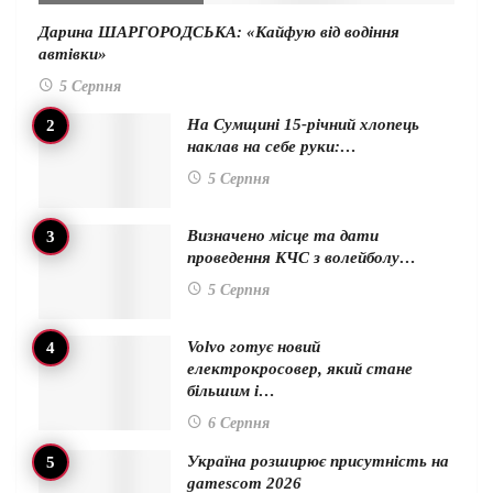
Дарина ШАРГОРОДСЬКА: «Кайфую від водіння
автівки»
5 Серпня
На Сумщині 15-річний хлопець
наклав на себе руки:…
5 Серпня
Визначено місце та дати
проведення КЧС з волейболу…
5 Серпня
Volvo готує новий
електрокросовер, який стане
більшим і…
6 Серпня
Україна розширює присутність на
gamescom 2026