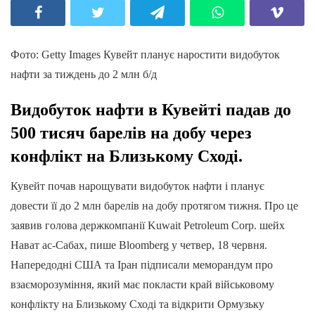
Фото: Getty Images Кувейт планує наростити видобуток
нафти за тиждень до 2 млн б/д
Видобуток нафти в Кувейті падав до
500 тисяч барелів на добу через
конфлікт на Близькому Сході.
Кувейт почав нарощувати видобуток нафти і планує
довести її до 2 млн барелів на добу протягом тижня. Про це
заявив голова держкомпанії Kuwait Petroleum Corp. шейх
Нават ас-Сабах, пише Bloomberg у четвер, 18 червня.
Напередодні США та Іран підписали меморандум про
взаєморозуміння, який має покласти край військовому
конфлікту на Близькому Сході та відкрити Ормузьку