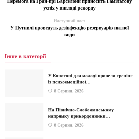
Перемога на Гран-прі Барселони приносить Гамільтону
успіх у вигляді рекорду
Наступний пост
У Путивлі проведуть дезінфекцію резервуарів питної
води
Інше в категорії
У Конотопі для молоді провели тренінг
із психоемоційної…
8 Серпня, 2026
На Північно-Слобожанському
напрямку прикордонники…
8 Серпня, 2026