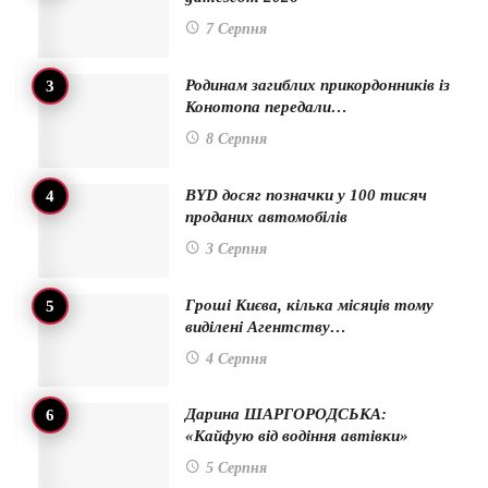
7 Серпня
Родинам загиблих прикордонників із
Конотопа передали…
8 Серпня
BYD досяг позначки у 100 тисяч
проданих автомобілів
3 Серпня
Гроші Києва, кілька місяців тому
виділені Агентству…
4 Серпня
Дарина ШАРГОРОДСЬКА:
«Кайфую від водіння автівки»
5 Серпня