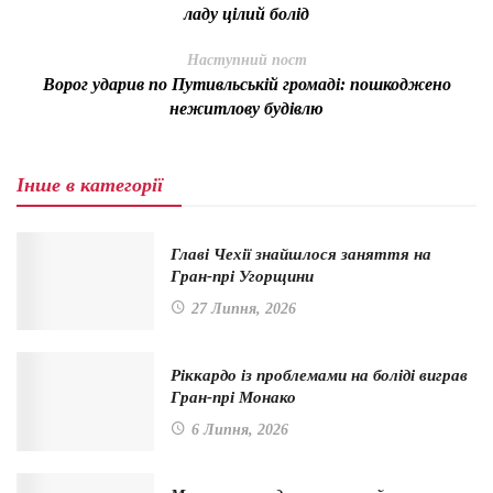
ладу цілий болід
Наступний пост
Ворог ударив по Путивльській громаді: пошкоджено
нежитлову будівлю
Інше в категорії
Главі Чехії знайшлося заняття на
Гран-прі Угорщини
27 Липня, 2026
Ріккардо із проблемами на боліді виграв
Гран-прі Монако
6 Липня, 2026