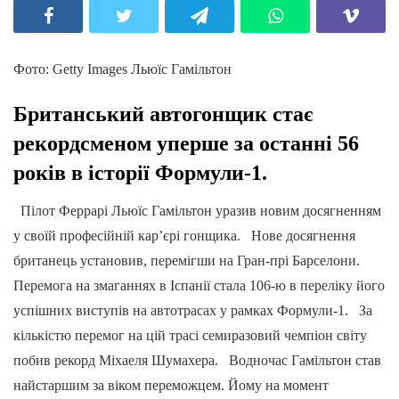
Фото: Getty Images Льюїс Гамільтон
Британський автогонщик стає
рекордсменом уперше за останні 56
років в історії Формули-1.
Пілот Феррарі Льюїс Гамільтон уразив новим досягненням
у своїй професійній кар’єрі гонщика. Нове досягнення
британець установив, перемігши на Гран-прі Барселони.
Перемога на змаганнях в Іспанії стала 106-ю в переліку його
успішних виступів на автотрасах у рамках Формули-1. За
кількістю перемог на цій трасі семиразовий чемпіон світу
побив рекорд Міхаеля Шумахера. Водночас Гамільтон став
найстаршим за віком переможцем. Йому на момент