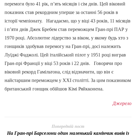
перемоги було 41 рік, п’ять місяців і сім днів. Цей віковий
показник став рекордним уперше за останні 56 років в
історії чемпіонату. Нагадаємо, що у віці 43 років, 11 місяців
і п’яти днів Джек Бребем став переможцем Гран-прі ПАР у
1970 році. Абсолютне лідерство за віком, у якому будь хто з
гонщиків здобував перемогу на Гран-прі, досі належить
Луїджі Фаджолі. Цей італійський пілот у 1951 році виграв
Гран-прі Франції у віці 53 років і 22 днів. Говорячи про
віковий рекорд Гамільтона, слід відзначити, що він є
найстаршим переможцем у XXI столітті. За цим показником
британський гонщик обійшов Кімі Ряйкконена.
Джерело
Попередній пост
На Гран-прі Барселони один маленький камінчик вивів із