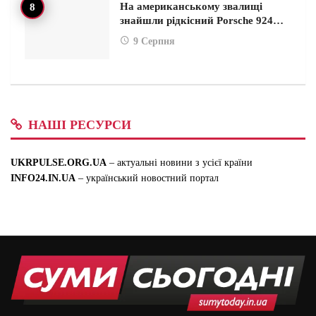
На американському звалищі
знайшли рідкісний Porsche 924…
9 Серпня
НАШІ РЕСУРСИ
UKRPULSE.ORG.UA
– актуальні новини з усієї країни
INFO24.IN.UA
– український новостний портал