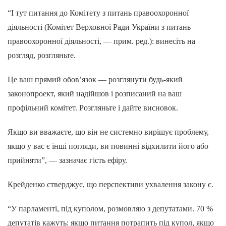
“І тут питання до Комітету з питань правоохоронної
діяльності (Комітет Верховної Ради України з питань
правоохоронної діяльності, — прим. ред.): винесіть на
розгляд, розгляньте.
Це ваш прямий обов’язок — розглянути будь-який
законопроект, який надійшов і розписаний на ваш
профільний комітет. Розгляньте і дайте висновок.
Якщо ви вважаєте, що він не системно вирішує проблему,
якщо у вас є інші погляди, ви повинні відхилити його або
прийняти”, — зазначає гість ефіру.
Крейденко стверджує, що перспективи ухвалення закону є.
“У парламенті, під куполом, розмовляю з депутатами. 70 %
депутатів кажуть: якщо питання потрапить під купол, якщо