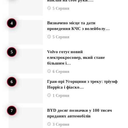
5 Серпня
Визначено місце та дати
проведення КЧС з волейболу…
5 Серпня
Volvo готує новий
електрокросовер, який стане
більшим і…
6 Серпня
Гран-прі Угорщини з треку: тріумф
Норріса і фіаско…
1 Серпня
BYD досяг позначки у 100 тисяч
проданих автомобілів
3 Серпня