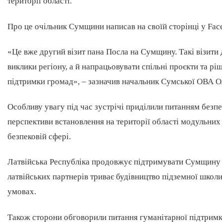
території області.
Про це очільник Сумщини написав на своїй сторінці у Fac
«Це вже другий візит пана Посла на Сумщину. Такі візити
виклики регіону, а й напрацьовувати спільні проєкти та рі
підтримки громад», – зазначив начальник Сумської ОВА О
Особливу увагу під час зустрічі приділили питанням безпе
перспективи встановлення на території області модульних 
безпековій сфері.
Латвійська Республіка продовжує підтримувати Сумщину у 
латвійських партнерів триває будівництво підземної школи
умовах.
Також сторони обговорили питання гуманітарної підтримки