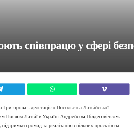
ть співпрацю у сфері безпе
Telegram
WhatsApp
Viber
а Григорова з делегацією Посольства Латвійської
им Послом Латвії в Україні Андрейсом Пілдеговічсом.
підтримки громад та реалізацію спільних проєктів на