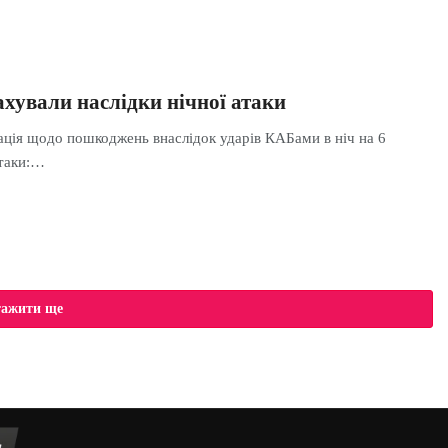
хували наслідки нічної атаки
ція щодо пошкоджень внаслідок ударів КАБами в ніч на 6
атаки:…
тажити ще