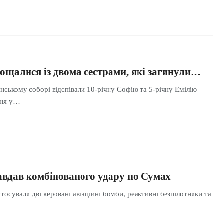
ощалися із двома сестрами, які загинули…
ському соборі відспівали 10-річну Софію та 5-річну Емілію
пня у…
завдав комбінованого удару по Сумах
стосували дві керовані авіаційні бомби, реактивні безпілотники та