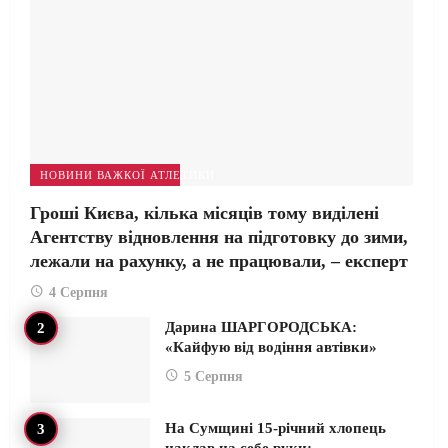
НОВИНИ ВАЖКОЇ АТЛЕТИКИ
Гроші Києва, кілька місяців тому виділені
Агентству відновлення на підготовку до зими,
лежали на рахунку, а не працювали, – експерт
4 Серпня
Дарина ШАРГОРОДСЬКА:
«Кайфую від водіння автівки»
5 Серпня
На Сумщині 15-річний хлопець
наклав на себе руки:…