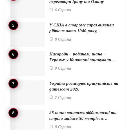
переговори Ірану та Оману
6 Серпня
У США в старому сараї виявили
рідкісне авто 1940 року,…
8 Серпня
Нагороди – родинам, шана –
Героям: у Конотопі вшанували…
9 Серпня
Україна розширює присутність на
gamescom 2026
7 Серпня
25 тонн вантажопідйомності та
стріла майже 50 метрів: в…
8 Серпня