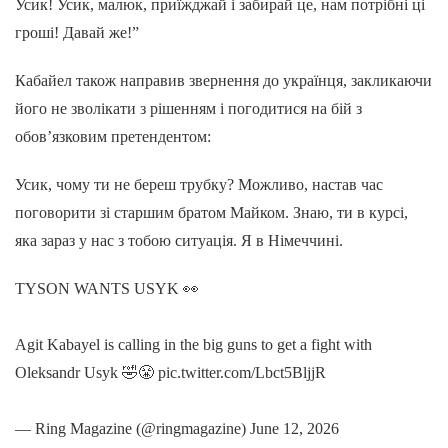
Усик! Усик, малюк, приїжджай і забирай це, нам потрібні ці
гроші! Давай же!”
Кабайел також направив звернення до українця, закликаючи
його не зволікати з рішенням і погодитися на бій з
обов’язковим претендентом:
Усик, чому ти не береш трубку? Можливо, настав час
поговорити зі старшим братом Майком. Знаю, ти в курсі,
яка зараз у нас з тобою ситуація. Я в Німеччині.
TYSON WANTS USYK 👀
Agit Kabayel is calling in the big guns to get a fight with
Oleksandr Usyk 🤣😤 pic.twitter.com/Lbct5BljjR
— Ring Magazine (@ringmagazine) June 12, 2026