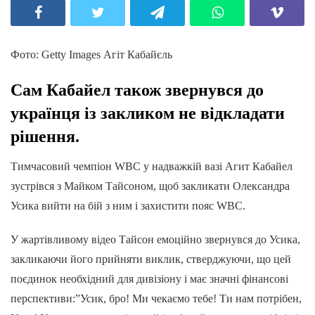
Фото: Getty Images Агіт Кабайєль
Сам Кабайел також звернувся до
українця із закликом не відкладати
рішення.
Тимчасовий чемпіон WBC у надважкій вазі Агит Кабайел
зустрівся з Майком Тайсоном, щоб закликати Олександра
Усика вийти на бій з ним і захистити пояс WBC.
У жартівливому відео Тайсон емоційно звернувся до Усика,
закликаючи його прийняти виклик, стверджуючи, що цей
поєдинок необхідний для дивізіону і має значні фінансові
перспективи:”Усик, бро! Ми чекаємо тебе! Ти нам потрібен,