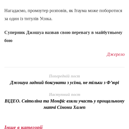
Нагадаємо, промоутер розповів, як Ітаума може поборотися
за один із титулів Усика.
Суперник Джошуа назвав свою перевагу в майбутньому
бою
Джерело
Попередній пост
Джошуа ладний боксувати з усіма, не тільки з Ф’юрі
Наступний пост
ВІДЕО. Світоліна та Монфіс взяли участь у прощальному
матчі Сімони Халеп
Інше в категорії