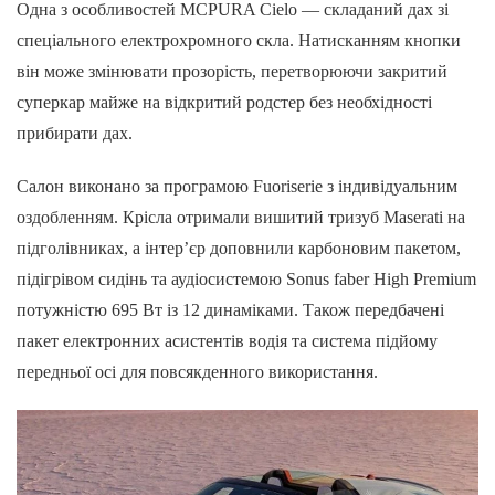
Одна з особливостей MCPURA Cielo — складаний дах зі
спеціального електрохромного скла. Натисканням кнопки
він може змінювати прозорість, перетворюючи закритий
суперкар майже на відкритий родстер без необхідності
прибирати дах.
Салон виконано за програмою Fuoriserie з індивідуальним
оздобленням. Крісла отримали вишитий тризуб Maserati на
підголівниках, а інтер’єр доповнили карбоновим пакетом,
підігрівом сидінь та аудіосистемою Sonus faber High Premium
потужністю 695 Вт із 12 динаміками. Також передбачені
пакет електронних асистентів водія та система підйому
передньої осі для повсякденного використання.