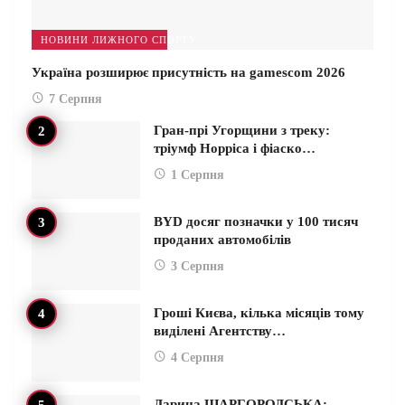
НОВИНИ ЛИЖНОГО СПОРТУ
Україна розширює присутність на gamescom 2026
7 Серпня
Гран-прі Угорщини з треку:
тріумф Норріса і фіаско…
1 Серпня
BYD досяг позначки у 100 тисяч
проданих автомобілів
3 Серпня
Гроші Києва, кілька місяців тому
виділені Агентству…
4 Серпня
Дарина ШАРГОРОДСЬКА: