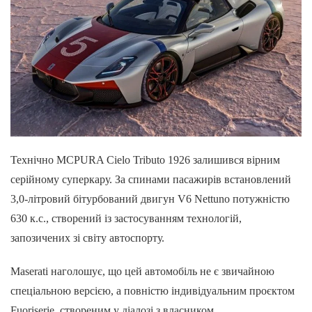
Технічно MCPURA Cielo Tributo 1926 залишився вірним
серійному суперкару. За спинами пасажирів встановлений
3,0-літровий бітурбований двигун V6 Nettuno потужністю
630 к.с., створений із застосуванням технологій,
запозичених зі світу автоспорту.
Maserati наголошує, що цей автомобіль не є звичайною
спеціальною версією, а повністю індивідуальним проєктом
Fuoriserie, створеним у діалозі з власником.