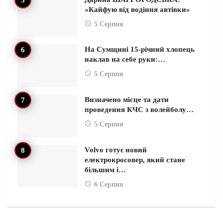
«Кайфую від водіння автівки»
5 Серпня
На Сумщині 15-річний хлопець
наклав на себе руки:…
5 Серпня
Визначено місце та дати
проведення КЧС з волейболу…
5 Серпня
Volvo готує новий
електрокросовер, який стане
більшим і…
6 Серпня