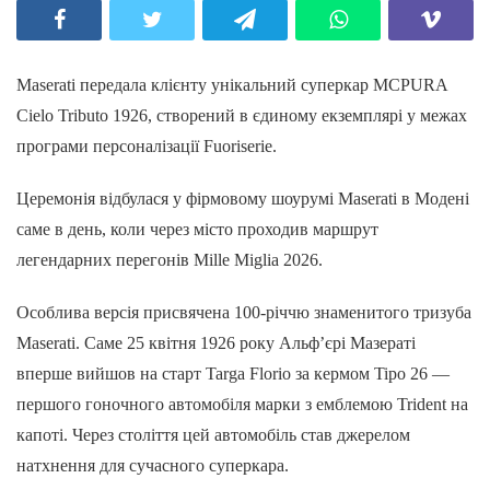
Maserati передала клієнту унікальний суперкар MCPURA
Cielo Tributo 1926, створений в єдиному екземплярі у межах
програми персоналізації Fuoriserie.
Церемонія відбулася у фірмовому шоурумі Maserati в Модені
саме в день, коли через місто проходив маршрут
легендарних перегонів Mille Miglia 2026.
Особлива версія присвячена 100-річчю знаменитого тризуба
Maserati. Саме 25 квітня 1926 року Альф’єрі Мазераті
вперше вийшов на старт Targa Florio за кермом Tipo 26 —
першого гоночного автомобіля марки з емблемою Trident на
капоті. Через століття цей автомобіль став джерелом
натхнення для сучасного суперкара.