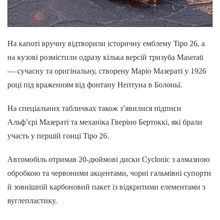
На капоті вручну відтворили історичну емблему Tipo 26, а
на кузові розмістили одразу кілька версій тризуба Maserati
— сучасну та оригінальну, створену Маріо Мазераті у 1926
році під враженням від фонтану Нептуна в Болоньї.
На спеціальних табличках також з’явилися підписи
Альф’єрі Мазераті та механіка Гверіно Бертоккі, які брали
участь у першій гонці Tipo 26.
Автомобіль отримав 20-дюймові диски Cyclonic з алмазною
обробкою та червоними акцентами, чорні гальмівні супорти
й зовнішній карбоновий пакет із відкритими елементами з
вуглепластику.