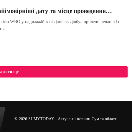
йімовірніші дату та місце проведення…
рсією WBO у надважкій вазі Даніель Дюбуа проведе реванш із
ем…
тажити ще
© 2026
SUMYTODAY
- Актуальні новини Сум та області