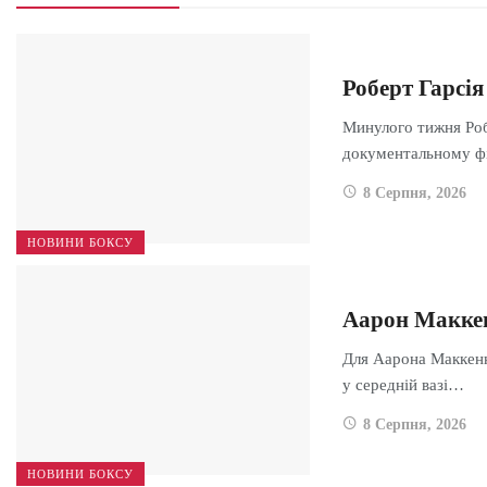
Роберт Гарсі
Минулого тижня Роб
документальному ф
8 Серпня, 2026
НОВИНИ БОКСУ
Аарон Маккен
Для Аарона Маккенни
у середній вазі…
8 Серпня, 2026
НОВИНИ БОКСУ