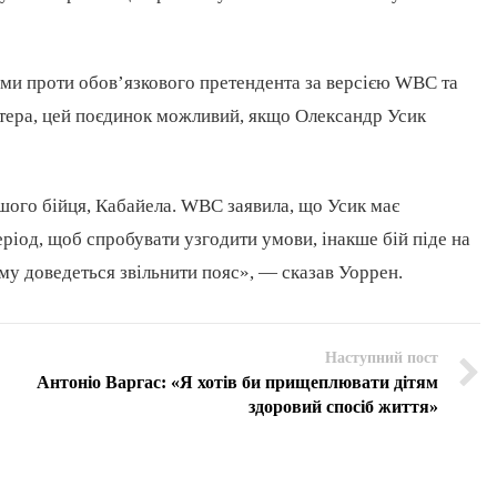
ми проти обов’язкового претендента за версією WBC та
утера, цей поєдинок можливий, якщо Олександр Усик
шого бійця, Кабайела. WBC заявила, що Усик має
еріод, щоб спробувати узгодити умови, інакше бій піде на
му доведеться звільнити пояс», — сказав Уоррен.
Наступний пост
Антоніо Варгас: «Я хотів би прищеплювати дітям
здоровий спосіб життя»