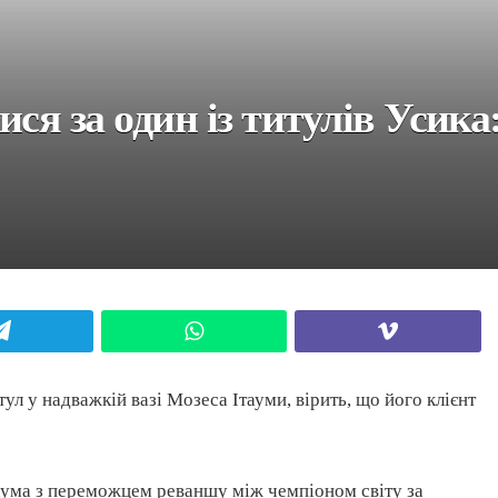
ися за один із титулів Усик
Telegram
WhatsApp
Viber
л у надважкій вазі Мозеса Ітауми, вірить, що його клієнт
таума з переможцем реваншу між чемпіоном світу за