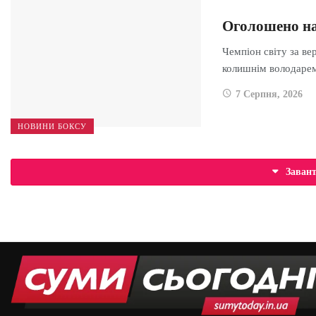
Оголошено на
Чемпіон світу за ве
колишнім володар
7 Серпня, 2026
НОВИНИ БОКСУ
Заван