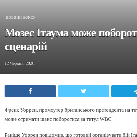
НОВИНИ БОКСУ
Мозес Ітаума може поборот
сценарій
12 Червня, 2026
Facebook
Twitter
Френк Уоррен, промоутер британського претендента на титу
може отримати шанс поборотися за титул WBC.
Раніше Уоррен повідомив, що готовий організувати бій І