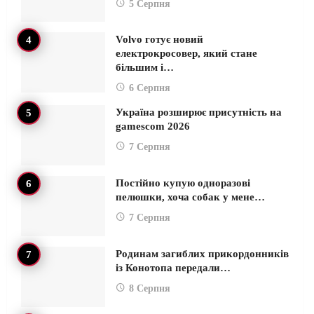
5 Серпня
Volvo готує новий
електрокросовер, який стане
більшим і…
6 Серпня
Україна розширює присутність на
gamescom 2026
7 Серпня
Постійно купую одноразові
пелюшки, хоча собак у мене…
7 Серпня
Родинам загиблих прикордонників
із Конотопа передали…
8 Серпня