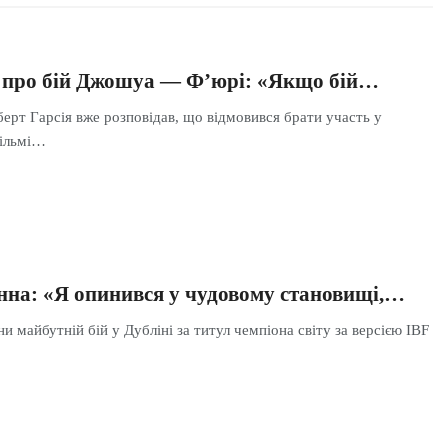
я про бій Джошуа — Ф’юрі: «Якщо бій…
ерт Гарсія вже розповідав, що відмовився брати участь у
ільмі…
на: «Я опинився у чудовому становищі,…
 майбутній бій у Дубліні за титул чемпіона світу за версією IBF