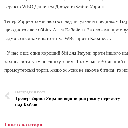
версією WBO Даніелем Дюбуа та Фабіо Уордлі.
Тепер Уоррен замислюється над титульним поєдинком Ітау
ще одного свого бійця Агіта Кабайела. За словами промо
відмовиться захищати титул WBC проти Кабайела.
«У нас є ще один хороший бій для Ітауми проти іншого на
захищати титул у поєдинку з ним. Тож у нас є 30-денний п
промоутерські торги. Якщо ж Усик не захоче битися, то йо
Попередній пост
Тренер збірної України оцінив розгромну перемогу
над Кубою
Інше в категорії