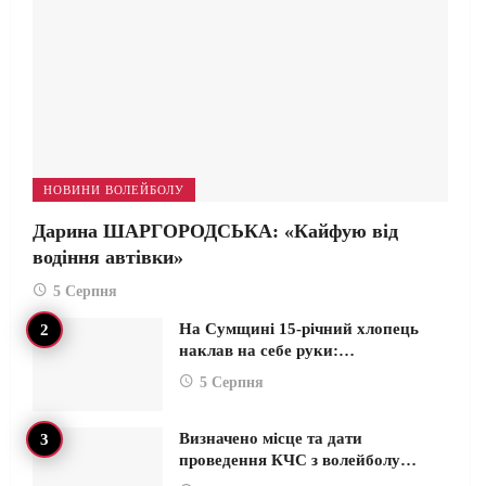
НОВИНИ ВОЛЕЙБОЛУ
Дарина ШАРГОРОДСЬКА: «Кайфую від
водіння автівки»
5 Серпня
На Сумщині 15-річний хлопець
наклав на себе руки:…
5 Серпня
Визначено місце та дати
проведення КЧС з волейболу…