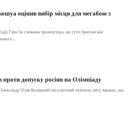
ошуа оцінив вибір місця для мегабою з
Едді Гірн За словами промоутера, це суто британське
ричного…
 проти допуску росіян на Олімпіаду
 Олександр Усик Колишній абсолютний чемпіон світу вважає, що