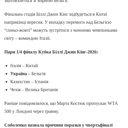
зіштовхнеться зі збірною Бельгії.
Фінальна стадія Біллі Джин Кінг відбудеться в Китаї
наприкінці вересня. У випадку перемоги над Бельгією
“синьо-жовті” можуть зустрітися з чинними чемпіонками
світу – командою Італії.
Пари 1/4 фіналу Кубка Біллі Джин Кінг-2026:
Італія – Китай
Україна –
Бельгія
Казахстан – Іспанія
Чехія – Велика Британія
Раніше повідомлялося, що Марта Костюк пропускає WTA
500 у Лондоні через травму.
Соболенко назвала причини поразки у чвертьфіналі