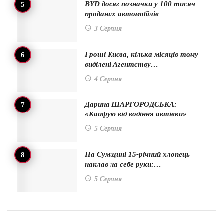
BYD досяг позначки у 100 тисяч
проданих автомобілів
3 Серпня
Гроші Києва, кілька місяців тому
виділені Агентству…
4 Серпня
Дарина ШАРГОРОДСЬКА:
«Кайфую від водіння автівки»
5 Серпня
На Сумщині 15-річний хлопець
наклав на себе руки:…
5 Серпня