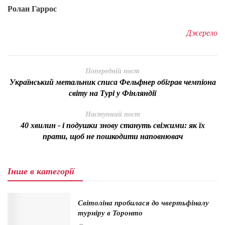
Ролан Гаррос
Джерело
Попередній пост
Український метальник списа Фельфнер обіграв чемпіона
світу на Турі у Фінляндії
Наступний пост
40 хвилин - і подушки знову стануть свіжими: як їх
прати, щоб не пошкодити наповнювач
Інше в категорії
Світоліна пробилася до чвертьфіналу
турніру в Торонто