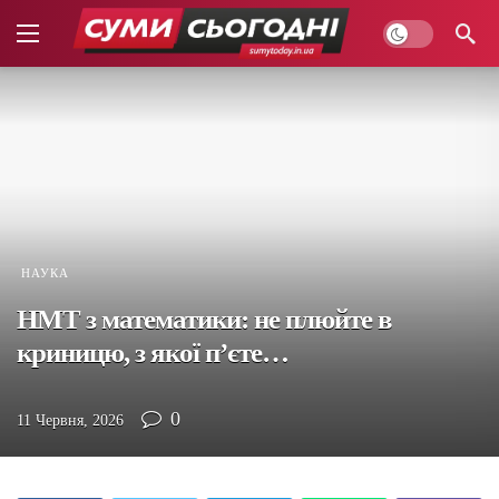
НАУКА
НМТ з математики: не плюйте в
криницю, з якої п’єте…
0
11 Червня, 2026