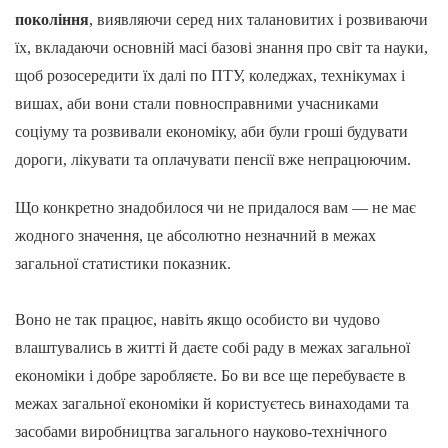
покоління
, виявляючи серед них талановитих і розвиваючи
їх, вкладаючи основній масі базові знання про світ та науки,
щоб розосередити їх далі по ПТУ, коледжах, технікумах і
вишах, аби вони стали повносправними учасниками
соціуму та розвивали економіку, аби були гроші будувати
дороги, лікувати та оплачувати пенсії вже непрацюючим.
Що конкретно знадобилося чи не придалося вам — не має
жодного значення, це абсолютно незначний в межах
загальної статистики показник.
Воно не так працює, навіть якщо особисто ви чудово
влаштувались в житті й даєте собі раду в межах загальної
економіки і добре заробляєте. Бо ви все ще перебуваєте в
межах загальної економіки й користуєтесь винаходами та
засобами виробництва загального науково-технічного