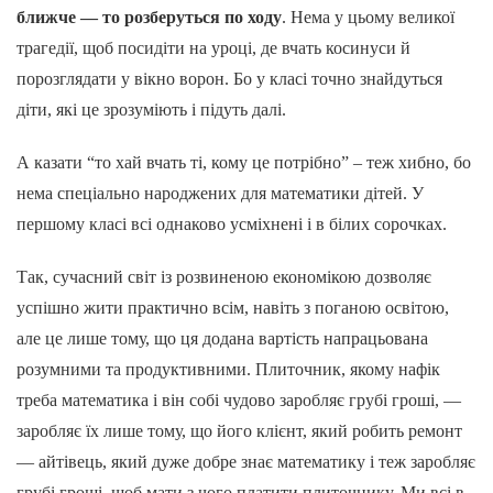
ближче — то розберуться по ходу
. Нема у цьому великої
трагедії, щоб посидіти на уроці, де вчать косинуси й
порозглядати у вікно ворон. Бо у класі точно знайдуться
діти, які це зрозуміють і підуть далі.
А казати “то хай вчать ті, кому це потрібно” – теж хибно, бо
нема спеціально народжених для математики дітей. У
першому класі всі однаково усміхнені і в білих сорочках.
Так, сучасний світ із розвиненою економікою дозволяє
успішно жити практично всім, навіть з поганою освітою,
але це лише тому, що ця додана вартість напрацьована
розумними та продуктивними. Плиточник, якому нафік
треба математика і він собі чудово заробляє грубі гроші, —
заробляє їх лише тому, що його клієнт, який робить ремонт
— айтівець, який дуже добре знає математику і теж заробляє
грубі гроші, щоб мати з чого платити плиточнику. Ми всі в