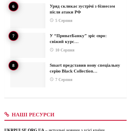
Уряд скликає зустрічі з бізнесом
після атаки РФ
5 Серпня
У “ПриватБанку” зріс євро:
свіжий курс…
10 Серпня
Smart представив нову спеціальну
серію Black Collection…
7 Серпня
НАШІ РЕСУРСИ
UKRPULSE.ORG.UA
– актуальні новини з усієї країни