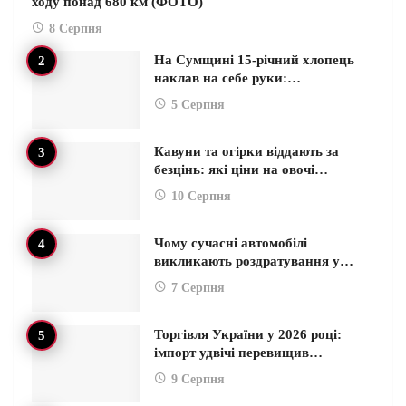
ходу понад 680 км (ФОТО)
8 Серпня
На Сумщині 15-річний хлопець
наклав на себе руки:…
5 Серпня
Кавуни та огірки віддають за
безцінь: які ціни на овочі…
10 Серпня
Чому сучасні автомобілі
викликають роздратування у…
7 Серпня
Торгівля України у 2026 році:
імпорт удвічі перевищив…
9 Серпня