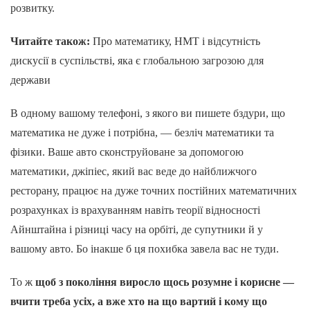
розвитку.
Читайте також:
Про математику, НМТ і відсутність
дискусії в суспільстві, яка є глобальною загрозою для
держави
В одному вашому телефоні, з якого ви пишете бздури, що
математика не дуже і потрібна, — безліч математики та
фізики. Ваше авто сконструйоване за допомогою
математики, джіпіес, який вас веде до найближчого
ресторану, працює на дуже точних постійних математичних
розрахунках із врахуванням навіть теорії відносності
Айнштайна і різниці часу на орбіті, де супутники й у
вашому авто. Бо інакше б ця похибка завела вас не туди.
То ж
щоб з покоління виросло щось розумне і корисне —
вчити треба усіх, а вже хто на що вартий і кому що