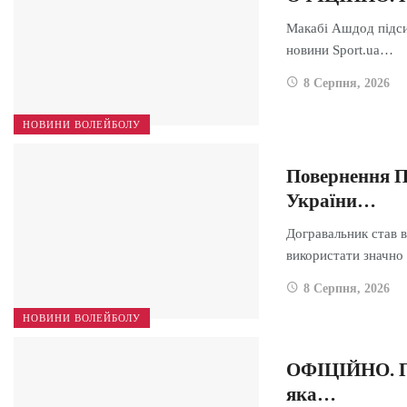
Макабі Ашдод підс
новини Sport.ua…
8 Серпня, 2026
НОВИНИ ВОЛЕЙБОЛУ
Повернення П
України…
Догравальник став в
використати значн
8 Серпня, 2026
НОВИНИ ВОЛЕЙБОЛУ
ОФІЦІЙНО. По
яка…