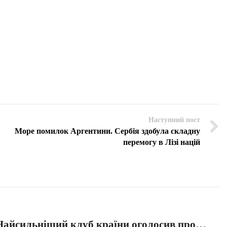
Наступний пост
Море помилок Аргентини. Сербія здобула складну
перемогу в Лізі націй
айсильніший клуб країни оголосив про…