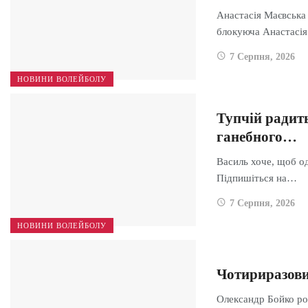
Анастасія Маєвська 
блокуюча Анастасі
7 Серпня, 2026
НОВИНИ ВОЛЕЙБОЛУ
Тупчій радит
ганебного…
Василь хоче, щоб од
Підпишіться на…
7 Серпня, 2026
НОВИНИ ВОЛЕЙБОЛУ
Чотириразови
Олександр Бойко ро