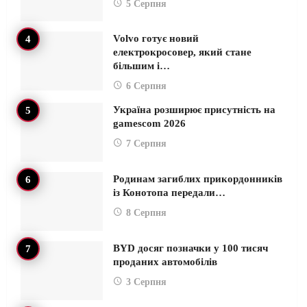
5 Серпня
Volvo готує новий
електрокросовер, який стане
більшим і…
6 Серпня
Україна розширює присутність на
gamescom 2026
7 Серпня
Родинам загиблих прикордонників
із Конотопа передали…
8 Серпня
BYD досяг позначки у 100 тисяч
проданих автомобілів
3 Серпня