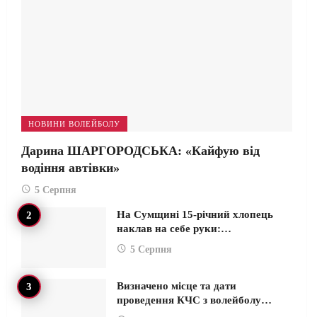
НОВИНИ ВОЛЕЙБОЛУ
Дарина ШАРГОРОДСЬКА: «Кайфую від
водіння автівки»
5 Серпня
На Сумщині 15-річний хлопець
наклав на себе руки:…
5 Серпня
Визначено місце та дати
проведення КЧС з волейболу…