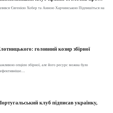
илився Євгенією Хобер та Анною Харчинською Підпишіться на
лотницького: головний козир збірної
ажливою опцією збірної, але його ресурс можна було
о ефективніше…
ртугальський клуб підписав українку,