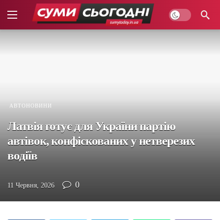
АВТОНОВИНИ
Латвія готує для України партію
автівок, конфіскованих у нетверезих
водіїв
0
11 Червня, 2026