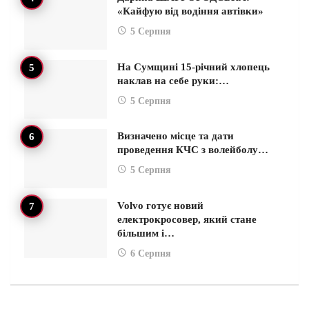
«Кайфую від водіння автівки»
5 Серпня
На Сумщині 15-річний хлопець
наклав на себе руки:…
5 Серпня
Визначено місце та дати
проведення КЧС з волейболу…
5 Серпня
Volvo готує новий
електрокросовер, який стане
більшим і…
6 Серпня