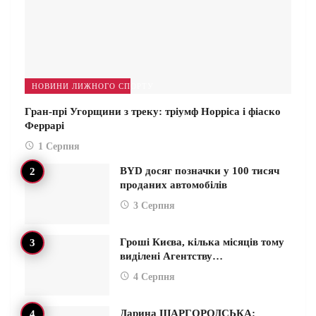
НОВИНИ ЛИЖНОГО СПОРТУ
Гран-прі Угорщини з треку: тріумф Норріса і фіаско
Феррарі
1 Серпня
BYD досяг позначки у 100 тисяч
проданих автомобілів
3 Серпня
Гроші Києва, кілька місяців тому
виділені Агентству…
4 Серпня
Дарина ШАРГОРОДСЬКА: