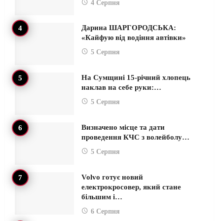
4 Серпня
Дарина ШАРГОРОДСЬКА:
«Кайфую від водіння автівки»
5 Серпня
На Сумщині 15-річний хлопець
наклав на себе руки:…
5 Серпня
Визначено місце та дати
проведення КЧС з волейболу…
5 Серпня
Volvo готує новий
електрокросовер, який стане
більшим і…
6 Серпня