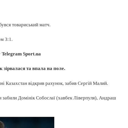
бувся товариський матч.
м 3:1.
у
Telegram Sport.ua
 зірвалася та впала на поле.
ні Казахстан відкрив рахунок, забив Сергій Малий.
и забили Домінік Собослаї (хавбек Ліверпуля), Андраш