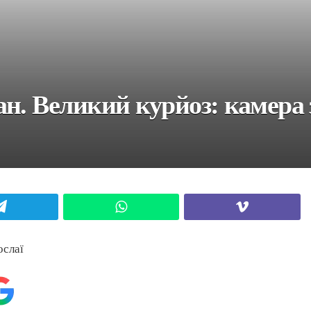
н. Великий курйоз: камера з
Telegram
WhatsApp
Viber
ослаї