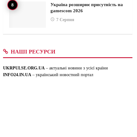
Україна розширює присутність на
gamescom 2026
7 Серпня
НАШІ РЕСУРСИ
UKRPULSE.ORG.UA
– актуальні новини з усієї країни
INFO24.IN.UA
– український новостний портал