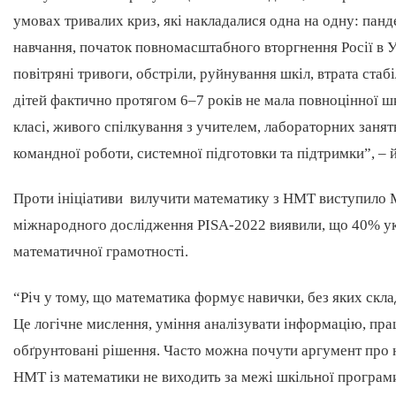
умовах тривалих криз, які накладалися одна на одну: пан
навчання, початок повномасштабного вторгнення Росії в Ук
повітряні тривоги, обстріли, руйнування шкіл, втрата стаб
дітей фактично протягом 6–7 років не мала повноцінної ш
класі, живого спілкування з учителем, лабораторних занять
командної роботи, системної підготовки та підтримки”, – 
Проти ініціативи вилучити математику з НМТ виступило М
міжнародного дослідження PISA-2022 виявили, що 40% укр
математичної грамотності.
“Річ у тому, що математика формує навички, без яких скла
Це логічне мислення, уміння аналізувати інформацію, пра
обґрунтовані рішення. Часто можна почути аргумент про н
НМТ із математики не виходить за межі шкільної програми,