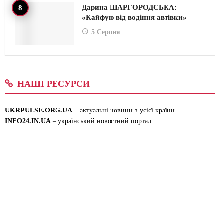
Дарина ШАРГОРОДСЬКА:
«Кайфую від водіння автівки»
5 Серпня
НАШІ РЕСУРСИ
UKRPULSE.ORG.UA
– актуальні новини з усієї країни
INFO24.IN.UA
– український новостний портал