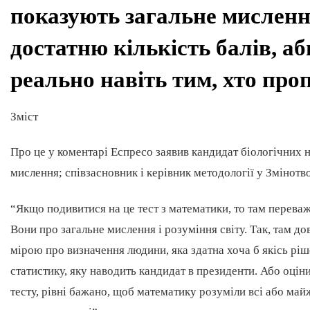
показують загальне мисленн
достатню кількість балів, а
реально навіть тим, хто про
Зміст
Про це у коментарі Еспресо заявив кандидат біологічних н
мислення; співзасновник і керівник методології у Змінот
“Якщо подивитися на це тест з математики, то там переваж
Вони про загальне мислення і розуміння світу. Так, там д
мірою про визначення людини, яка здатна хоча б якісь рі
статистику, яку наводить кандидат в президенти. Або оцін
тесту, рівні бажано, щоб математику розуміли всі або май