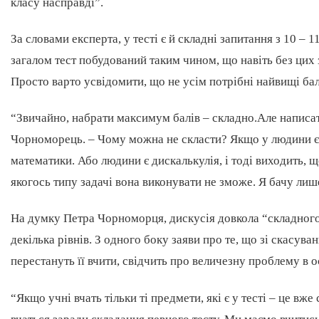
класу насправді”.
За словами експерта, у тесті є й складні запитання з 10 – 
загалом тест побудований таким чином, що навіть без цих 
Просто варто усвідомити, що не усім потрібні найвищі бал
“Звичайно, набрати максимум балів – складно.Але написат
Чорноморець. – Чому можна не скласти? Якщо у людини є 
математики. Або людини є дискалькулія, і тоді виходить, щ
якогось типу задачі вона виконувати не зможе. Я бачу лиш
На думку Петра Чорноморця, дискусія довкола “складного”
декілька рівнів. З одного боку заяви про те, що зі скасув
перестануть її вчити, свідчить про величезну проблему в ос
“Якщо учні вчать тільки ті предмети, які є у тесті – це вж