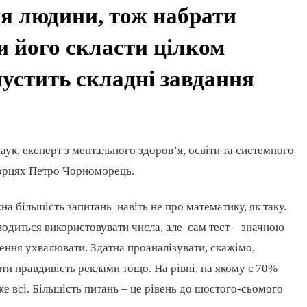
я людини, тож набрати
би його скласти цілком
пустить складні завдання
аук, експерт з ментального здоров’я, освіти та системного
ворцях Петро Чорноморець.
на більшість запитань навіть не про математику, як таку.
оводиться використовувати числа, але сам тест – значною
шення ухвалювати. Здатна проаналізувати, скажімо,
ити правдивість реклами тощо. На рівні, на якому є 70%
же всі. Більшість питань – це рівень до шостого-сьомого