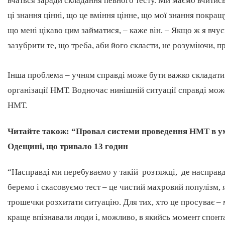
вчаться заради складання певного тесту. Ми маємо вчитись
ці знання цінні, що це вміння цінне, що мої знання покра
що мені цікаво цим займатися, – каже він. – Якщо ж я вч
зазубрити те, що треба, аби його скласти, не розуміючи, пр
Інша проблема – учням справді може бути важко складати 
організації НМТ. Водночас нинішній ситуації справді мо
НМТ.
Читайте також:
“Провал системи проведення НМТ в ум
Одещині, що тривало 13 годин
“Насправді ми перебуваємо у такій розтяжці, де насправді
беремо і скасовуємо тест – це чистий махровий популізм, 
трошечки розхитати ситуацію. Для тих, хто це просуває – 
краще впізнавали люди і, можливо, в якийсь момент спонт