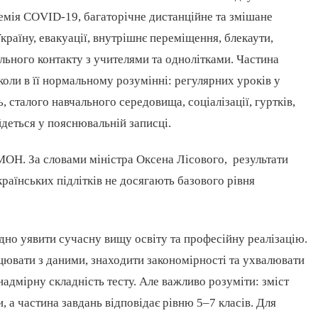
демія COVID-19, багаторічне дистанційне та змішане
раїну, евакуації, внутрішнє переміщення, блекаути,
ільного контакту з учителями та однолітками. Частина
коли в її нормальному розумінні: регулярних уроків у
, сталого навчального середовища, соціалізації, гуртків,
йдеться у пояснювальній записці.
ОН. За словами міністра Оксена Лісового, результати
аїнських підлітків не досягають базового рівня
дно уявити сучасну вищу освіту та професійну реалізацію.
цювати з даними, знаходити закономірності та ухвалювати
адмірну складність тесту. Але важливо розуміти: зміст
 а частина завдань відповідає рівню 5–7 класів. Для