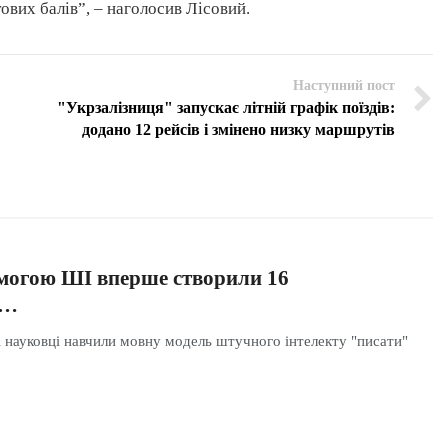
ових балів”, – наголосив Лісовий.
Наступний пост
"Укрзалізниця" запускає літній графік поїздів:
додано 12 рейсів і змінено низку маршрутів
омогою ШІ вперше створили 16
х…
 науковці навчили мовну модель штучного інтелекту "писати"