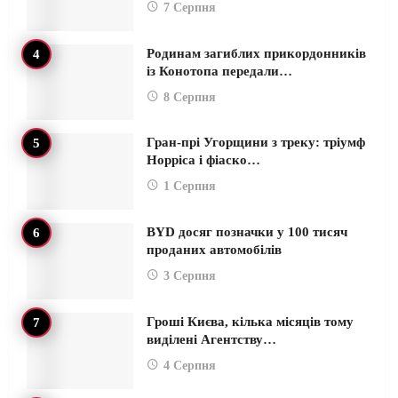
7 Серпня
Родинам загиблих прикордонників
із Конотопа передали…
8 Серпня
Гран-прі Угорщини з треку: тріумф
Норріса і фіаско…
1 Серпня
BYD досяг позначки у 100 тисяч
проданих автомобілів
3 Серпня
Гроші Києва, кілька місяців тому
виділені Агентству…
4 Серпня