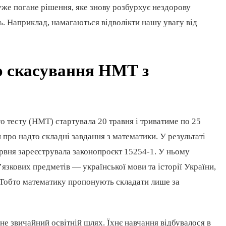
уже погане рішення, яке знову розбурхує нездорову
. Наприклад, намагаються відволікти нашу увагу від
о скасування НМТ з
 тесту (НМТ) стартувала 20 травня і триватиме по 25
 про надто складні завдання з математики. У результаті
рвня зареєструвала законопроєкт 15254-1. У ньому
язкових предметів — української мови та історії України,
. Тобто математику пропонують складати лише за
не звичайний освітній шлях. Їхнє навчання відбувалося в