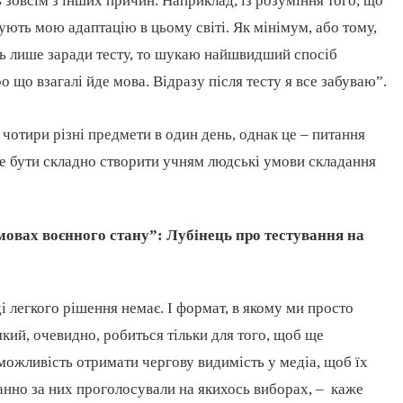
 зовсім з інших причин. Наприклад, із розуміння того, що
щують мою адаптацію в цьому світі. Як мінімум, або тому,
усь лише заради тесту, то шукаю найшвидший спосіб
о що взагалі йде мова. Відразу після тесту я все забуваю”.
чотири різні предмети в один день, однак це – питання
же бути складно створити учням людські умови складання
овах воєнного стану”: Лубінець про тестування на
 легкого рішення немає. І формат, в якому ми просто
який, очевидно, робиться тільки для того, щоб ще
можливість отримати чергову видимість у медіа, щоб їх
анно за них проголосували на якихось виборах, – каже