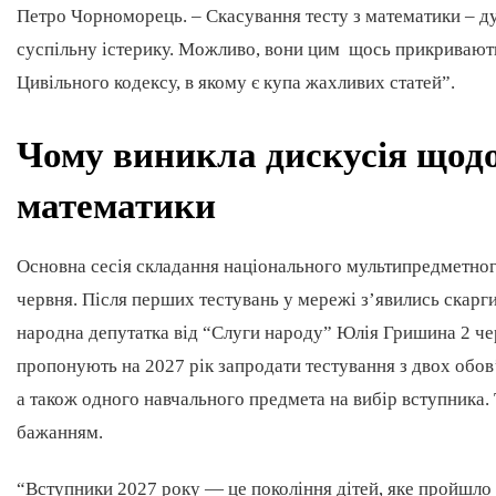
Петро Чорноморець. – Скасування тесту з математики – д
суспільну істерику. Можливо, вони цим щось прикривають
Цивільного кодексу, в якому є купа жахливих статей”.
Чому виникла дискусія щод
математики
Основна сесія складання національного мультипредметного
червня. Після перших тестувань у мережі з’явились скарги
народна депутатка від “Слуги народу” Юлія Гришина 2 че
пропонують на 2027 рік запродати тестування з двох обов’
а також одного навчального предмета на вибір вступника
бажанням.
“Вступники 2027 року — це покоління дітей, яке пройшло 