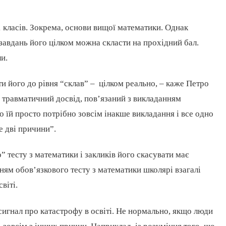
11 класів. Зокрема, основи вищої математики. Однак
завдань його цілком можна скласти на прохідний бал.
и.
и його до рівня “склав” – цілком реально, – каже Петро
травматичний досвід, пов’язаний з викладанням
о їй просто потрібно зовсім інакше викладання і все одно
е дві причини”.
 тесту з математики і закликів його скасувати має
анням обов’язкового тесту з математики школярі взагалі
віті.
е сигнал про катастрофу в освіті. Не нормально, якщо люди