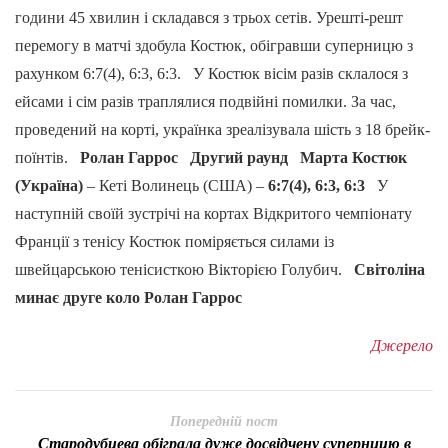
години 45 хвилин і складався з трьох сетів. Урешті-решт
перемогу в матчі здобула Костюк, обігравши суперницю з
рахунком 6:7(4), 6:3, 6:3. У Костюк вісім разів склалося з
ейсами і сім разів траплялися подвійні помилки. За час,
проведений на корті, українка зреалізувала шість з 18 брейк-
поїнтів.
Ролан Гаррос
Другий раунд
Марта Костюк
(Україна)
– Кеті Волинець (США) –
6:7(4), 6:3, 6:3
У
наступній своїй зустрічі на кортах Відкритого чемпіонату
Франції з тенісу Костюк поміряється силами із
швейцарською тенісисткою Вікторією Голубич.
Світоліна
минає друге коло Ролан Гаррос
Джерело
Попередній пост
Стародубцева обіграла дуже досвідчену суперницю в