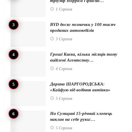
тріумф Норріса і фіаско…
1 Серпня
BYD досяг позначки у 100 тисяч
проданих автомобілів
3 Серпня
Гроші Києва, кілька місяців тому
виділені Агентству…
4 Серпня
Дарина ШАРГОРОДСЬКА:
«Кайфую від водіння автівки»
5 Серпня
На Сумщині 15-річний хлопець
наклав на себе руки:…
5 Серпня