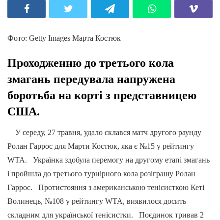
Фото: Getty Images Марта Костюк
Проходженню до третього кола
змагань передувала напружена
боротьба на корті з представницею
США.
У середу, 27 травня, удало склався матч другого раунду
Ролан Гаррос для Марти Костюк, яка є №15 у рейтингу
WTA. Українка здобула перемогу на другому етапі змагань
і пройшла до третього турнірного кола розіграшу Ролан
Гаррос. Протистояння з американською тенісисткою Кеті
Волинець, №108 у рейтингу WTA, виявилося досить
складним для української тенісистки. Поєдинок тривав 2