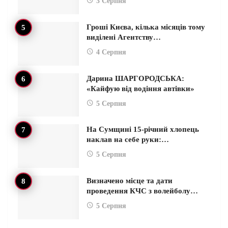
3 Серпня
Гроші Києва, кілька місяців тому
виділені Агентству…
4 Серпня
Дарина ШАРГОРОДСЬКА:
«Кайфую від водіння автівки»
5 Серпня
На Сумщині 15-річний хлопець
наклав на себе руки:…
5 Серпня
Визначено місце та дати
проведення КЧС з волейболу…
5 Серпня