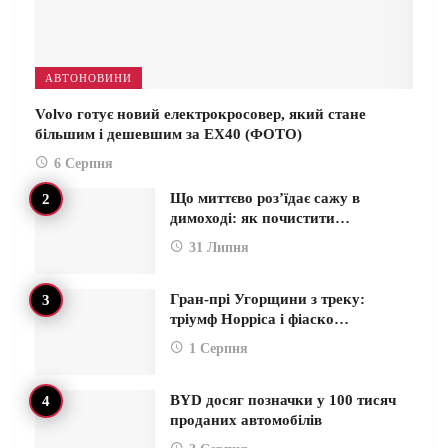
АВТОНОВИНИ
Volvo готує новий електрокросовер, який стане
більшим і дешевшим за EX40 (ФОТО)
6 Серпня
Що миттєво роз’їдає сажу в
димоході: як почистити…
31 Липня
Гран-прі Угорщини з треку:
тріумф Норріса і фіаско…
1 Серпня
BYD досяг позначки у 100 тисяч
проданих автомобілів