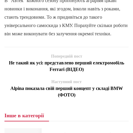
В “Автек” кожного сезону пропонують аграріям цікаві
новинки і виконання, які згодом, інколи навіть з роками,
стають трендовими. То ж придивіться до такого
універсального самоскида з КМУ. Порахуйте скільки роботи
він може виконувати без залучення окремої техніки.
Попередній пост
Не такий як усі: представлено перший електромобіль
Ferrari (ВІДЕО)
Наступний пост
Alpina показала свій перший концепт у складі BMW
(ФОТО)
Інше в категорії