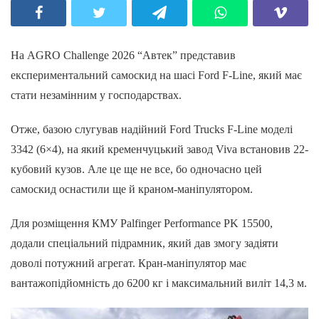
На AGRO Challenge 2026 “Автек” представив
експериментальний самоскид на шасі Ford F-Line, який має
стати незамінним у господарствах.
Отже, базою слугував надійний Ford Trucks F-Line моделі
3342 (6×4), на який кременчуцький завод Viva встановив 22-
кубовий кузов. Але це ще не все, бо одночасно цей
самоскид оснастили ще й краном-маніпулятором.
Для розміщення КМУ Palfinger Performance PK 15500,
додали спеціальний підрамник, який дав змогу задіяти
доволі потужний агрегат. Кран-маніпулятор має
вантажопідйомність до 6200 кг і максимальний виліт 14,3 м.