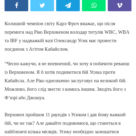
Колишній чемпіон світу Карл Фроч вважає, що після
перемоги над Ріко Верховеном володар титулів WBC, WBA
та IBF у надважкій вазі Олександр Усик має провести
поєдинок з Агітом Кабайєлом.
“Чесно кажучи, я не впевнений, чи хочу я побачити реванш
із Верховеном. Я б хотів подивитися бій Усика проти
Кабайєла. Але Ріко однозначно заслуговує на великий бій.
Можливо, його слід звести з кимось іншим. Зведіть його з
Ф’юрі або Джошуа.
Верховен пройшов 11 раундів з Усиком і дав йому важкий
бій, чи не так? Але давайте подивимося, що станеться в
найближчі кілька місяців. Усику необхідно залишатися