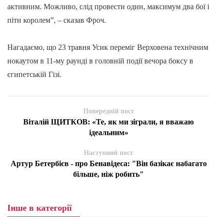
активним. Можливо, слід провести один, максимум два бої і
піти королем”, – сказав Фроч.
Нагадаємо, що 23 травня Усик переміг Верховена технічним
нокаутом в 11-му раунді в головній події вечора боксу в
єгипетській Гізі.
Попередній пост
Віталій ЩИТКОВ: «Те, як ми зіграли, я вважаю
ідеальним»
Наступний пост
Артур Бетербієв - про Бенавідеса: "Він базікає набагато
більше, ніж робить"
Інше в категорії