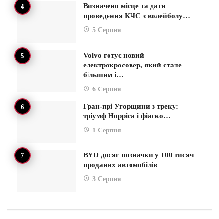
Визначено місце та дати
проведення КЧС з волейболу…
5 Серпня
Volvo готує новий
електрокросовер, який стане
більшим і…
6 Серпня
Гран-прі Угорщини з треку:
тріумф Норріса і фіаско…
1 Серпня
BYD досяг позначки у 100 тисяч
проданих автомобілів
3 Серпня