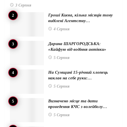
3 Серпня
Гроші Києва, кілька місяців тому
виділені Агентству…
4 Серпня
Дарина ШАРГОРОДСЬКА:
«Кайфую від водіння автівки»
5 Серпня
На Сумщині 15-річний хлопець
наклав на себе руки:…
5 Серпня
Визначено місце та дати
проведення КЧС з волейболу…
5 Серпня