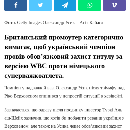
Фото: Getty Images Олександр Усик – Агіт Кабаєл
Британський промоутер категорично
вимагає, щоб український чемпіон
провів обов’язковий захист титулу за
версією WBC проти німецького
суперважкоатлета.
Чемпіон у надважкій вазі Олександр Усик після тріумфу над
Ріко Верховеном опинився у непростій ситуації в хевівейті.
Зазначається, що одразу після поєдинку інвестор Туркі Аль
аш-Шейх зазначив, що хотів би побачити реванш українця з
Верховеном, але також на Усика чекає обов’язковий захист