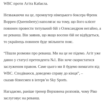
WBC проти Агіта Кабаєла.
Незважаючи на це, промоутер німецького боксера Френк
Воррен (Queensberry) наполягає на тому, що його клієнт
повинен провести титульний бій з Олександром негайно, а
не реванш. Він заявив, що якщо восени бій не відбудеться,
то українець повинен буде звільнити пояс.
“Пішли розмови про реванш. Ми на це не підемо. Агіт уже
давно у статусі претендента №1. Він хоче скористатися
заслуженим правом. Саме цього ми й будемо вимагати від
WBC. Сподіваюся, доведемо справу до кінця”, –
сказав бізнесмен в інтерв’ю Sky Sports.
Нагадаємо, раніше тренер Верховена розповів, чому Ріко
заслуговує на реванш.