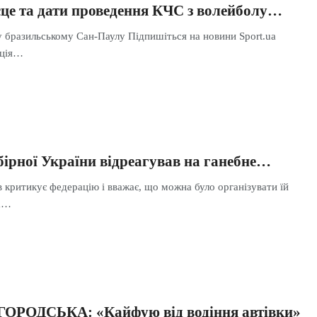
сце та дати проведення КЧС з волейболу…
у бразильському Сан-Паулу Підпишіться на новини Sport.ua
ація…
бірної України відреагував на ганебне…
критикує федерацію і вважає, що можна було організувати їй
на…
ОРОДСЬКА: «Кайфую від водіння автівки»