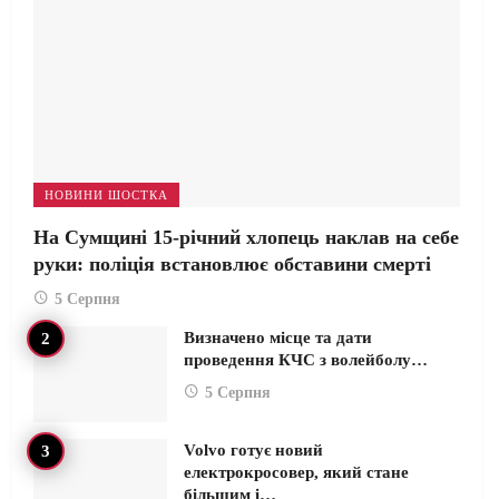
НОВИНИ ШОСТКА
На Сумщині 15-річний хлопець наклав на себе
руки: поліція встановлює обставини смерті
5 Серпня
Визначено місце та дати
проведення КЧС з волейболу…
5 Серпня
Volvo готує новий
електрокросовер, який стане
більшим і…