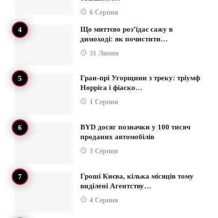
6 Серпня
Що миттєво роз’їдає сажу в
димоході: як почистити…
31 Липня
Гран-прі Угорщини з треку: тріумф
Норріса і фіаско…
1 Серпня
BYD досяг позначки у 100 тисяч
проданих автомобілів
3 Серпня
Гроші Києва, кілька місяців тому
виділені Агентству…
4 Серпня