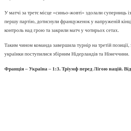
У матчі за третє місце «синьо-жовті» здолали суперниць і
першу партію, дотиснули француженок у напруженій кінцівц
контроль над грою та закрили матч у чотирьох сетах.
Таким чином команда завершила турнір на третій позиції,
українки поступилися збірним Нідерландів та Німеччини.
Франція – Україна – 1:3. Тріумф перед Лігою націй. Ві