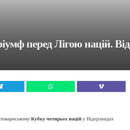
ріумф перед Лігою націй. Ві
Telegram
WhatsApp
Viber
а товариському
Кубку чотирьох націй
у Нідерландах