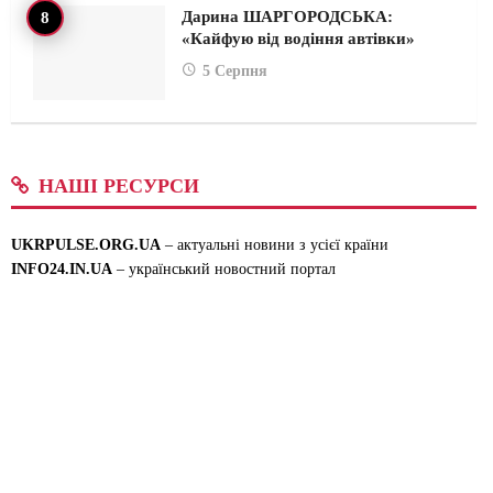
Дарина ШАРГОРОДСЬКА:
«Кайфую від водіння автівки»
5 Серпня
НАШІ РЕСУРСИ
UKRPULSE.ORG.UA
– актуальні новини з усієї країни
INFO24.IN.UA
– український новостний портал