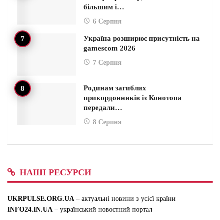
більшим і…
6 Серпня
Україна розширює присутність на
gamescom 2026
7 Серпня
Родинам загиблих
прикордонників із Конотопа
передали…
8 Серпня
НАШІ РЕСУРСИ
UKRPULSE.ORG.UA
– актуальні новини з усієї країни
INFO24.IN.UA
– український новостний портал