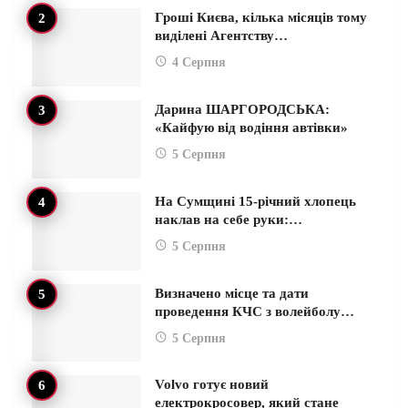
Гроші Києва, кілька місяців тому
виділені Агентству…
4 Серпня
Дарина ШАРГОРОДСЬКА:
«Кайфую від водіння автівки»
5 Серпня
На Сумщині 15-річний хлопець
наклав на себе руки:…
5 Серпня
Визначено місце та дати
проведення КЧС з волейболу…
5 Серпня
Volvo готує новий
електрокросовер, який стане