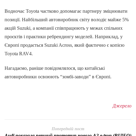
Водночас Toyota частково допомагає партнеру зміцнювати
позиції. Найбільший автовиробник світу володіє майже 5%
акцій Suzuki, а компанії співпрацюють у межах спільних
проєктів і практики ребрендингу моделей. Наприклад, у
Європі продається Suzuki Across, який фактично є копією
Toyota RAV4.
Нагадаємо, раніше повідомлялося, що китайські
автовиробники освоюють “зомбі-заводи” в Європі.
Джерело
Попередній пост
Audi показала перший прототип нового A2 e-tron (ВІДЕО)