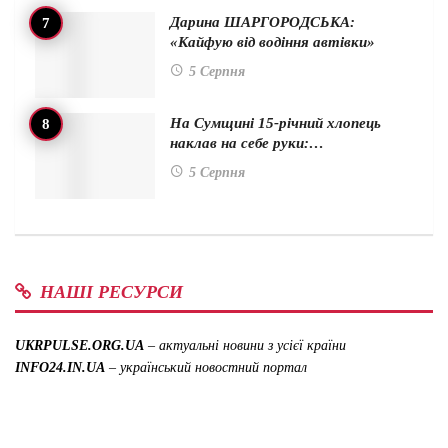
Дарина ШАРГОРОДСЬКА:
«Кайфую від водіння автівки»
5 Серпня
На Сумщині 15-річний хлопець
наклав на себе руки:…
5 Серпня
НАШІ РЕСУРСИ
UKRPULSE.ORG.UA
– актуальні новини з усієї країни
INFO24.IN.UA
– український новостний портал