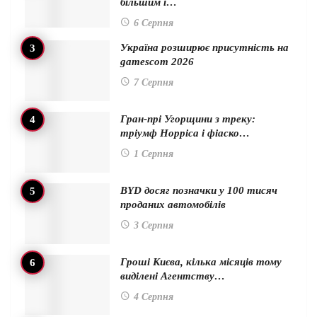
більшим і…
6 Серпня
Україна розширює присутність на
gamescom 2026
7 Серпня
Гран-прі Угорщини з треку:
тріумф Норріса і фіаско…
1 Серпня
BYD досяг позначки у 100 тисяч
проданих автомобілів
3 Серпня
Гроші Києва, кілька місяців тому
виділені Агентству…
4 Серпня