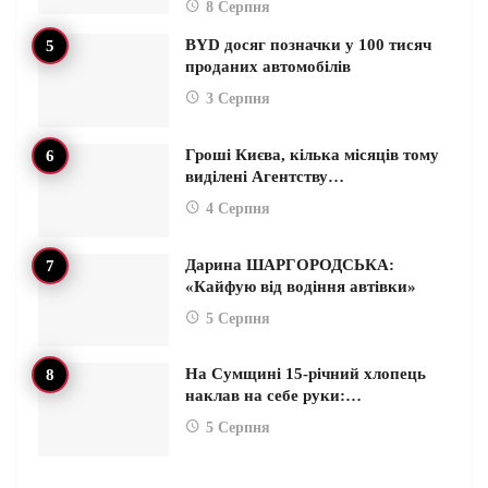
8 Серпня
BYD досяг позначки у 100 тисяч
проданих автомобілів
3 Серпня
Гроші Києва, кілька місяців тому
виділені Агентству…
4 Серпня
Дарина ШАРГОРОДСЬКА:
«Кайфую від водіння автівки»
5 Серпня
На Сумщині 15-річний хлопець
наклав на себе руки:…
5 Серпня