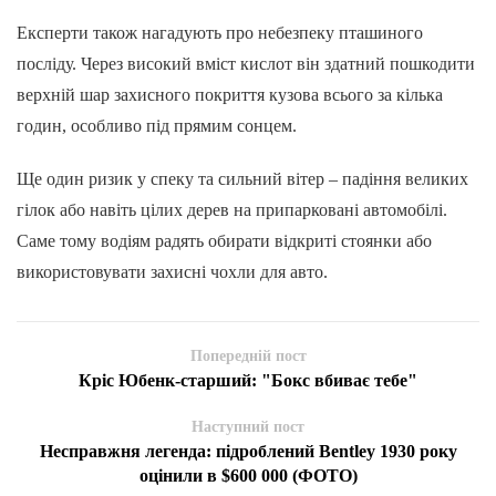
Експерти також нагадують про небезпеку пташиного
посліду. Через високий вміст кислот він здатний пошкодити
верхній шар захисного покриття кузова всього за кілька
годин, особливо під прямим сонцем.
Ще один ризик у спеку та сильний вітер – падіння великих
гілок або навіть цілих дерев на припарковані автомобілі.
Саме тому водіям радять обирати відкриті стоянки або
використовувати захисні чохли для авто.
Попередній пост
Кріс Юбенк-старший: "Бокс вбиває тебе"
Наступний пост
Несправжня легенда: підроблений Bentley 1930 року
оцінили в $600 000 (ФОТО)