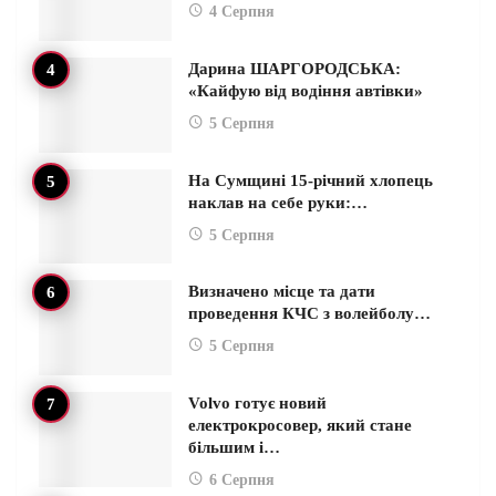
4 Серпня
Дарина ШАРГОРОДСЬКА:
«Кайфую від водіння автівки»
5 Серпня
На Сумщині 15-річний хлопець
наклав на себе руки:…
5 Серпня
Визначено місце та дати
проведення КЧС з волейболу…
5 Серпня
Volvo готує новий
електрокросовер, який стане
більшим і…
6 Серпня