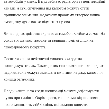
автомобілів у спеку. Її пух забиває радіатори та вентиляційні
канали, а сухі скупчення під капотом можуть стати
причиною займання. Додаткову проблему створює липка
смола, яку дуже важко відмити з кузова.
Липа під час цвітіння вкриває автомобілі клейким соком. На
сонці він швидко твердне та залишає помітні сліди на
лакофарбовому покритті.
Сосни та ялини небезпечні смолою, яка здатна
пошкоджувати лак. Також ризик становлять шишки: під час
падіння вони можуть залишати вм’ятини на даху, капоті чи
кришці багажника.
Плоди каштана та ягоди шовковиці можуть деформувати
кузов при падінні. Окрім цього, сік і плями від шовковиці
часто залишають стійкі сліди, які складно вивести.