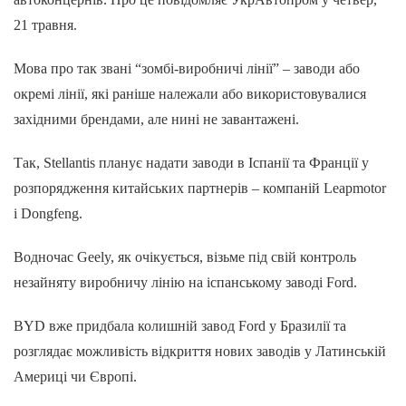
21 травня.
Мова про так звані “зомбі-виробничі лінії” – заводи або
окремі лінії, які раніше належали або використовувалися
західними брендами, але нині не завантажені.
Так, Stellantis планує надати заводи в Іспанії та Франції у
розпорядження китайських партнерів – компаній Leapmotor
і Dongfeng.
Водночас Geely, як очікується, візьме під свій контроль
незайняту виробничу лінію на іспанському заводі Ford.
BYD вже придбала колишній завод Ford у Бразилії та
розглядає можливість відкриття нових заводів у Латинській
Америці чи Європі.