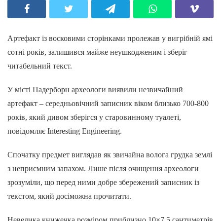
Артефакт із восковими сторінками пролежав у вигрібній ямі
сотні років, залишився майже неушкодженим і зберіг
читабельний текст.
У місті Падерборн археологи виявили незвичайний
артефакт – середньовічний записник віком близько 700-800
років, який дивом зберігся у старовинному туалеті,
повідомляє Interesting Engineering.
Спочатку предмет виглядав як звичайна волога грудка землі
з неприємним запахом. Лише після очищення археологи
зрозуміли, що перед ними добре збережений записник із
текстом, який досіможна прочитати.
Невелика книжечка розміром приблизно 10×7,5 сантиметрів