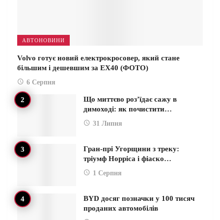
АВТОНОВИНИ
Volvo готує новий електрокросовер, який стане
більшим і дешевшим за EX40 (ФОТО)
6 Серпня
Що миттєво роз’їдає сажу в
димоході: як почистити…
31 Липня
Гран-прі Угорщини з треку:
тріумф Норріса і фіаско…
1 Серпня
BYD досяг позначки у 100 тисяч
проданих автомобілів