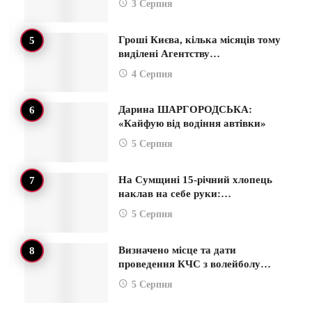
3 Серпня
Гроші Києва, кілька місяців тому
виділені Агентству…
4 Серпня
Дарина ШАРГОРОДСЬКА:
«Кайфую від водіння автівки»
5 Серпня
На Сумщині 15-річний хлопець
наклав на себе руки:…
5 Серпня
Визначено місце та дати
проведення КЧС з волейболу…
5 Серпня