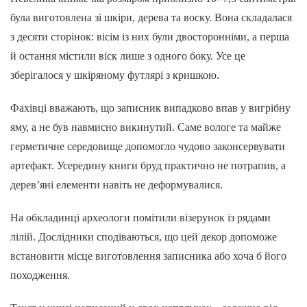
була виготовлена зі шкіри, дерева та воску. Вона складалася
з десяти сторінок: вісім із них були двосторонніми, а перша
й остання містили віск лише з одного боку. Усе це
зберігалося у шкіряному футлярі з кришкою.
Фахівці вважають, що записник випадково впав у вигрібну
яму, а не був навмисно викинутий. Саме вологе та майже
герметичне середовище допомогло чудово законсервувати
артефакт. Усередину книги бруд практично не потрапив, а
дерев’яні елементи навіть не деформувалися.
На обкладинці археологи помітили візерунок із рядами
лілій. Дослідники сподіваються, що цей декор допоможе
встановити місце виготовлення записника або хоча б його
походження.