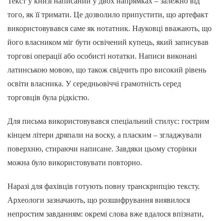
Текст у книзі написаний у двох напрямках – залежно від
того, як її тримати. Це дозволило припустити, що артефакт
використовувався саме як нотатник. Науковці вважають, що
його власником міг бути освічений купець, який записував
торгові операції або особисті нотатки. Написи виконані
латинською мовою, що також свідчить про високий рівень
освіти власника. У середньовіччі грамотність серед
торговців була рідкістю.
Для письма використовувався спеціальний стилус: гострим
кінцем літери дряпали на воску, а пласким – згладжували
поверхню, стираючи написане. Завдяки цьому сторінки
можна було використовувати повторно.
Наразі для фахівців готують повну транскрипцію тексту.
Археологи зазначають, що розшифрування виявилося
непростим завданням: окремі слова вже вдалося впізнати,