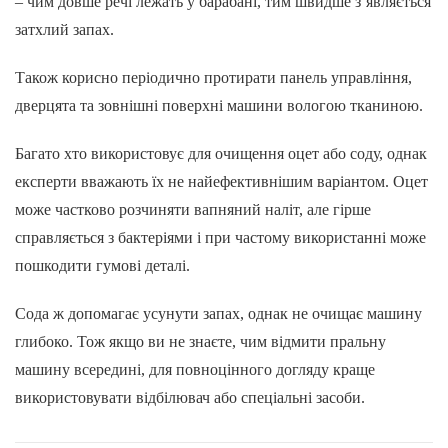
– чим довше речі лежать у барабані, тим швидше з’являється
затхлий запах.
Також корисно періодично протирати панель управління,
дверцята та зовнішні поверхні машини вологою тканиною.
Багато хто використовує для очищення оцет або соду, однак
експерти вважають їх не найефективнішим варіантом. Оцет
може частково розчиняти вапняний наліт, але гірше
справляється з бактеріями і при частому використанні може
пошкодити гумові деталі.
Сода ж допомагає усунути запах, однак не очищає машину
глибоко. Тож якщо ви не знаєте, чим відмити пральну
машину всередині, для повноцінного догляду краще
використовувати відбілювач або спеціальні засоби.