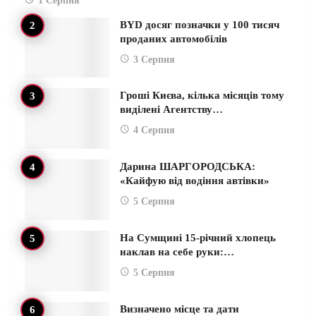
1 Серпня
BYD досяг позначки у 100 тисяч
проданих автомобілів
3 Серпня
Гроші Києва, кілька місяців тому
виділені Агентству…
4 Серпня
Дарина ШАРГОРОДСЬКА:
«Кайфую від водіння автівки»
5 Серпня
На Сумщині 15-річний хлопець
наклав на себе руки:…
5 Серпня
Визначено місце та дати