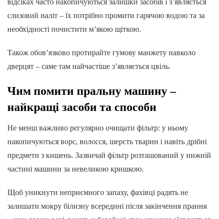
відсіках часто накопичуються залишки засобів і з’являється
слизовий наліт – їх потрібно промити гарячою водою та за
необхідності почистити м’якою щіткою.
Також обов’язково протирайте гумову манжету навколо
дверцят – саме там найчастіше з’являється цвіль.
Чим помити пральну машину –
найкращі засоби та способи
Не менш важливо регулярно очищати фільтр: у ньому
накопичуються ворс, волосся, шерсть тварин і навіть дрібні
предмети з кишень. Зазвичай фільтр розташований у нижній
частині машини за невеликою кришкою.
Щоб уникнути неприємного запаху, фахівці радять не
залишати мокру білизну всередині після закінчення прання