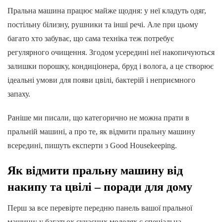
Пральна машина працює майже щодня: у неї кладуть одяг,
постільну білизну, рушники та інші речі. Але при цьому
багато хто забуває, що сама техніка теж потребує
регулярного очищення. Згодом усередині неї накопичуються
залишки порошку, кондиціонера, бруд і волога, а це створює
ідеальні умови для появи цвілі, бактерій і неприємного
запаху.
Раніше ми писали, що категорично не можна прати в
пральній машині, а про те, як відмити пральну машину
всередині, пишуть експерти з Good Housekeeping.
Як відмити пральну машину від
накипу та цвілі – поради для дому
Перш за все перевірте передню панель вашої пральної
машини: у багатьох сучасних моделях є спеціальна