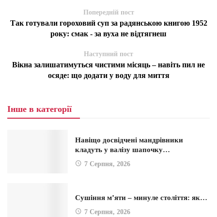
Попередній пост
Так готували гороховий суп за радянською книгою 1952
року: смак - за вуха не відтягнеш
Наступний пост
Вікна залишатимуться чистими місяць – навіть пил не
осяде: що додати у воду для миття
Інше в категорії
Навіщо досвідчені мандрівники
кладуть у валізу шапочку…
7 Серпня, 2026
Сушіння м’яти – минуле століття: як…
7 Серпня, 2026