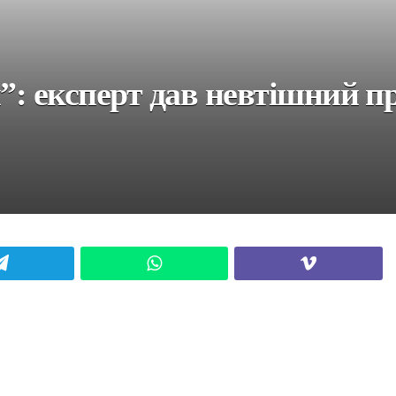
”: експерт дав невтішний пр
Telegram
WhatsApp
Viber