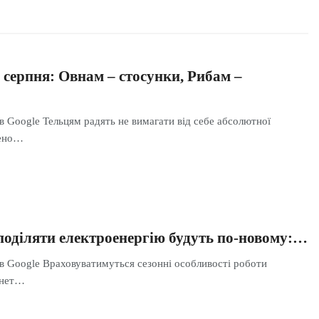
 серпня: Овнам – стосунки, Рибам –
в Google Тельцям радять не вимагати від себе абсолютної
дено…
зподіляти електроенергію будуть по-новому:…
 в Google Враховуватимуться сезонні особливості роботи
інет…