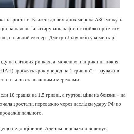
вжать зростати. Ближче до вихідних мережі АЗС можуть
цін на пальне та котирувань нафти і газойлю протягом
rime, паливний експерт Дмитро Льоушкін у коментарі
нду на світових ринках, а, можливо, наприкінці тижня
ІАН) зроблять крок уперед на 1 гривню”, – зауважив
сті пального зазначеними мережами.
ли 18 травня на 1,5 гривні, а гуртові ціни на бензин – на
 почала зростати, переважно через наслідки удару РФ по
продажів пального.
в дещо недооцінений. Але там переважно вплинув