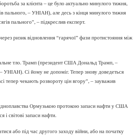
оротьба за клієнта – це було актуально минулого тижня,
в пального, – УНІАН), але десь з кінця минулого тижня
гів пального”, – підкреслив експерт.
 через ризик відновлення “гарячої” фази протистояння між
гальне тло. Трамп (президент США Дональд Трамп, –
– УНІАН). Сі йому не допоміг. Тепер знову доведеться
всі тепер чекають розвороту цін вгору”, – зауважив
 судноплавства Ормузькою протокою запаси нафти у США
 і світові запаси нафти.
тися або під час другого заходу війни, або на початку