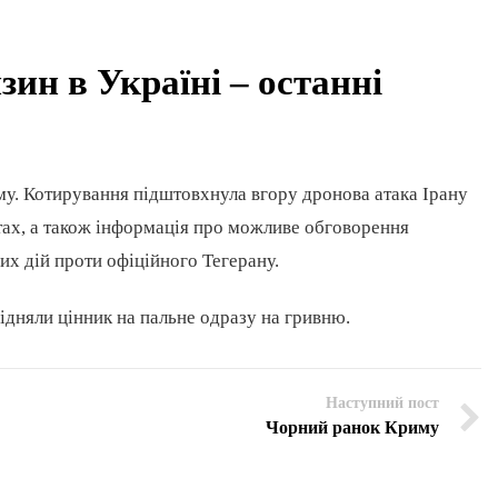
зин в Україні – останні
му. Котирування підштовхнула вгору дронова атака Ірану
ах, а також інформація про можливе обговорення
х дій проти офіційного Тегерану.
ідняли цінник на пальне одразу на гривню.
Наступний пост
Чорний ранок Криму