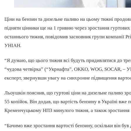
Ціни на бензин та дизельне паливо на цьому тижні продо
підняти цінники ще на 1 гривню через зростання гуртових 
останнього тижня, повідомив засновник групи компанії P
УНІАН.
“Я думаю, що цього тижня всі будуть придивлятися до тре
“чудова четвірка” (“Укрнафта”, OKKO, WOG, SOCAR, – УН
експерт, звернувши увагу на синхронне підвищення варто
Льоушкін пояснив, що гуртові ціни на дизельне паливо зрос
55 копійок. Він додав, що вартість бензину в Україні вже
Кременчуцькому НПЗ минулого тижня, а також зростання 
“Бачимо вже зростання вартості бензину, оскільки він бу