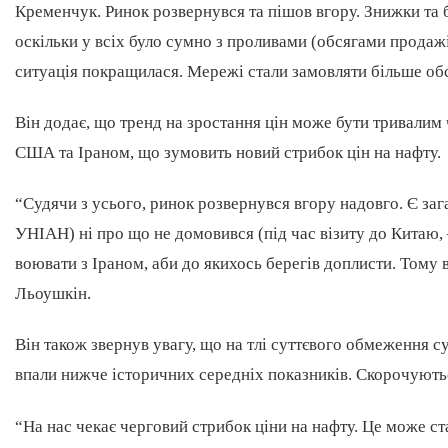
Кременчук. Ринок розвернувся та пішов вгору. Знижки та б
оскільки у всіх було сумно з проливами (обсягами продажі
ситуація покращилася. Мережі стали замовляти більше обся
Він додає, що тренд на зростання цін може бути тривалим
США та Іраном, що зумовить новий стрибок цін на нафту.
“Судячи з усього, ринок розвернувся вгору надовго. Є за
УНІАН) ні про що не домовився (під час візиту до Китаю, 
воювати з Іраном, аби до якихось берегів доплисти. Тому 
Льоушкін.
Він також звернув увагу, що на тлі суттєвого обмеження
впали нижче історичних середніх показників. Скорочуються
“На нас чекає черговий стрибок ціни на нафту. Це може ста