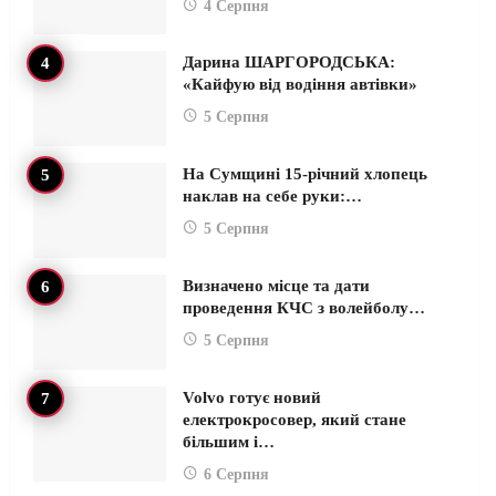
4 Серпня
Дарина ШАРГОРОДСЬКА:
«Кайфую від водіння автівки»
5 Серпня
На Сумщині 15-річний хлопець
наклав на себе руки:…
5 Серпня
Визначено місце та дати
проведення КЧС з волейболу…
5 Серпня
Volvo готує новий
електрокросовер, який стане
більшим і…
6 Серпня