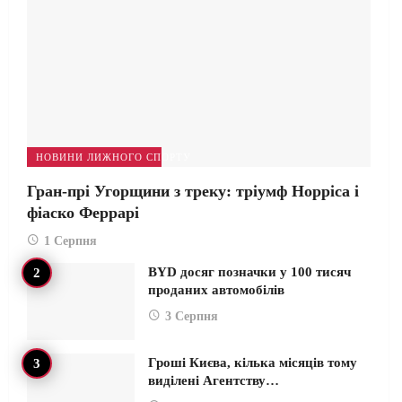
НОВИНИ ЛИЖНОГО СПОРТУ
Гран-прі Угорщини з треку: тріумф Норріса і
фіаско Феррарі
1 Серпня
BYD досяг позначки у 100 тисяч
проданих автомобілів
3 Серпня
Гроші Києва, кілька місяців тому
виділені Агентству…