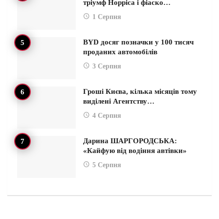
тріумф Норріса і фіаско…
1 Серпня
BYD досяг позначки у 100 тисяч
проданих автомобілів
3 Серпня
Гроші Києва, кілька місяців тому
виділені Агентству…
4 Серпня
Дарина ШАРГОРОДСЬКА:
«Кайфую від водіння автівки»
5 Серпня