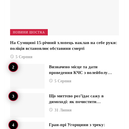
НОВИНИ ШОСТКА
На Сумщині 15-річний хлопець наклав на себе руки:
поліція встановлює обставини смерті
5 Серпня
Визначено місце та дати
проведення КЧС з волейболу…
5 Серпня
Що миттєво роз’їдає сажу в
димоході: як почистити…
31 Липня
Гран-прі Угорщини з треку: