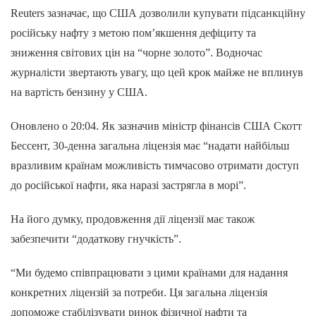
Reuters зазначає, що США дозволили купувати підсанкційну
російську нафту з метою пом’якшення дефіциту та
зниження світових цін на “чорне золото”. Водночас
журналісти звертають увагу, що цей крок майже не вплинув
на вартість бензину у США.
Оновлено о 20:04. Як зазначив міністр фінансів США Скотт
Бессент, 30-денна загальна ліцензія має “надати найбільш
вразливим країнам можливість тимчасово отримати доступ
до російської нафти, яка наразі застрягла в морі”.
На його думку, продовження дії ліцензії має також
забезпечити “додаткову гнучкість”.
“Ми будемо співпрацювати з цими країнами для надання
конкретних ліцензій за потреби. Ця загальна ліцензія
допоможе стабілізувати ринок фізичної нафти та