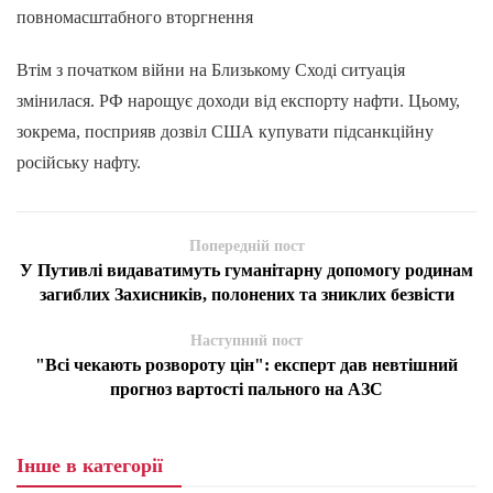
повномасштабного вторгнення
Втім з початком війни на Близькому Сході ситуація
змінилася. РФ нарощує доходи від експорту нафти. Цьому,
зокрема, посприяв дозвіл США купувати підсанкційну
російську нафту.
Попередній пост
У Путивлі видаватимуть гуманітарну допомогу родинам
загиблих Захисників, полонених та зниклих безвісти
Наступний пост
"Всі чекають розвороту цін": експерт дав невтішний
прогноз вартості пального на АЗС
Інше в категорії