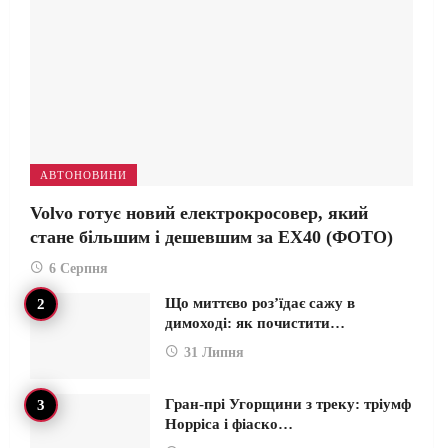
АВТОНОВИНИ
Volvo готує новий електрокросовер, який
стане більшим і дешевшим за EX40 (ФОТО)
6 Серпня
Що миттєво роз’їдає сажу в
димоході: як почистити…
31 Липня
Гран-прі Угорщини з треку: тріумф
Норріса і фіаско…