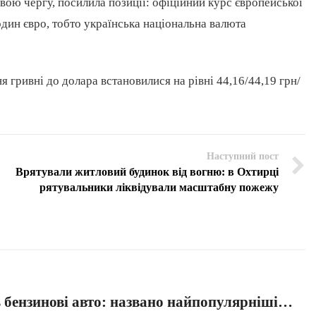
свою чергу, посилила позиції: офіційний курс європейської
один євро, тобто українська національна валюта
гривні до долара встановилися на рівні 44,16/44,19 грн/
Наступний пост
Врятували житловий будинок від вогню: в Охтирці
рятувальники ліквідували масштабну пожежу
 бензинові авто: названо найпопулярніші…