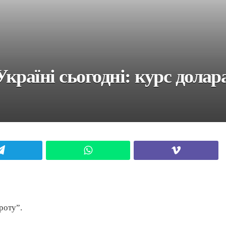
раїні сьогодні: курс долара
Telegram
WhatsApp
Viber
роту”.