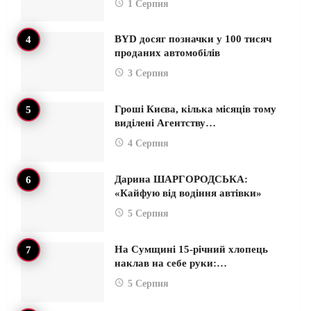
1 Серпня
BYD досяг позначки у 100 тисяч
проданих автомобілів
3 Серпня
Гроші Києва, кілька місяців тому
виділені Агентству…
4 Серпня
Дарина ШАРГОРОДСЬКА:
«Кайфую від водіння автівки»
5 Серпня
На Сумщині 15-річний хлопець
наклав на себе руки:…
5 Серпня