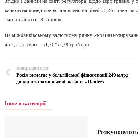
Згідно з даними на сайті регулятора, щодо євро гривня, у 
валюти на понеділок встановлено на рівні 51,26 гривні за 
зміцнилася на 18 копійок.
На міжбанківському валютному ринку України котирування 
дол., а до євро – 51,36/51,38 грн/євро.
Попередній пост
Росія вимагає у бельгійської фінкомпанії 249 млрд
доларів за заморожені активи, - Reuters
Інше в категорії
Розкуповують